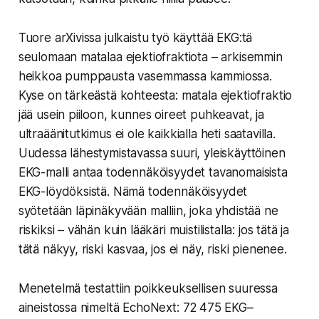
Tuore arXivissa julkaistu työ käyttää EKG:tä
seulomaan matalaa ejektiofraktiota – arkisemmin
heikkoa pumppausta vasemmassa kammiossa.
Kyse on tärkeästä kohteesta: matala ejektiofraktio
jää usein piiloon, kunnes oireet puhkeavat, ja
ultraäänitutkimus ei ole kaikkialla heti saatavilla.
Uudessa lähestymistavassa suuri, yleiskäyttöinen
EKG-malli antaa todennäköisyydet tavanomaisista
EKG-löydöksistä. Nämä todennäköisyydet
syötetään läpinäkyvään malliin, joka yhdistää ne
riskiksi – vähän kuin lääkäri muistilistalla: jos tätä ja
tätä näkyy, riski kasvaa, jos ei näy, riski pienenee.
Menetelmä testattiin poikkeuksellisen suuressa
aineistossa nimeltä EchoNext: 72 475 EKG–