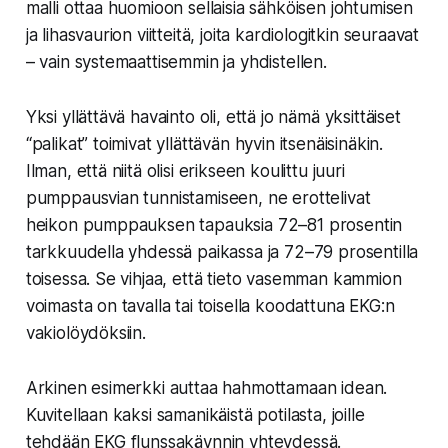
malli ottaa huomioon sellaisia sähköisen johtumisen
ja lihasvaurion viitteitä, joita kardiologitkin seuraavat
– vain systemaattisemmin ja yhdistellen.
Yksi yllättävä havainto oli, että jo nämä yksittäiset
“palikat” toimivat yllättävän hyvin itsenäisinäkin.
Ilman, että niitä olisi erikseen koulittu juuri
pumppausvian tunnistamiseen, ne erottelivat
heikon pumppauksen tapauksia 72–81 prosentin
tarkkuudella yhdessä paikassa ja 72–79 prosentilla
toisessa. Se vihjaa, että tieto vasemman kammion
voimasta on tavalla tai toisella koodattuna EKG:n
vakiolöydöksiin.
Arkinen esimerkki auttaa hahmottamaan idean.
Kuvitellaan kaksi samanikäistä potilasta, joille
tehdään EKG flunssakäynnin yhteydessä.