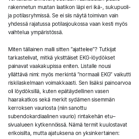
rakennetun mustan laatikon läpi eri ikä-, sukupuoli-
ja potilasryhmissä. Se ei siis näytä toimivan vain
yhdessä rajatussa potilasjoukossa vaan kesti myös
vaihtelua ympäristössä.
Miten tällainen malli sitten “ajattelee”? Tutkijat
tarkastelivat, mitkä yksittäiset EKG-löydökset
painavat vaakakupissa eniten. Listalle nousi
yllättävä nimi: myös merkintä “normaali EKG” vaikutti
riskilaskelmaan voimakkaasti. Sen lisäksi painoarvoa
oli löydöksillä, kuten epätäydellinen vasen
haarakatkos sekä merkit sydämen sisemmän
kerroksen vauriosta (niin sanottu
subendokardiaalinen vaurio) rintakehän etu–
sivualueen kytkennöissä. Nämä termit kuulostavat
erikoisilta, mutta ajatuksena on yksinkertainen: