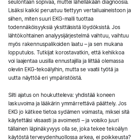
seulontaan sopivaa, muttei lähelläkään diagnoosia.
Lisäksi kaikki perustuu tiettyyn vertailuaineistoon ja
siihen, miten suuri EKG-malli tuottaa
todennäköisyyksiä yksittäisistä löydöksistä. Jos
lähtökohtainen analyysijärjestelmä vaihtuu, vaihtuu
myös rakennuspalikoiden laatu – ja sen mukana
lopputulos. Tutkijat korostavatkin, että kehikkoa
voi laajentaa uusilla ennustajilla ja liittää olemassa
oleviin EKG-tekoälyihin, mutta se vaatii työtä ja
uutta näyttöä eri ympäristöistä.
Silti ajatus on houkutteleva: yhdistää koneen
laskuvoima ja lääkärin ymmärrettävä päättely. Jos
EKG jo kätkee tietoa sydämen voimasta, miksei sitä
käytettäisi viisaasti ja avoimesti – ja voisiko juuri
tällainen läpinäkyvyys olla se, joka tekee tekoälyn
käytöstä terveydenhuollossa arkea, ei poikkeusta?