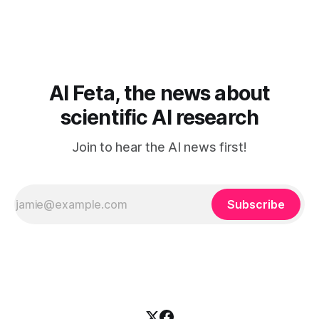
muokkaavasi tapojasi niiden mukaan – ja ne puolestaan
mukautuvat sinuun. Arkinen kokemus paljastaa: emme enää
elä maailmassa, jossa kone on vain hiljainen renki. Silti puhe
tekoälystä palaa
AI Feta, the news about
scientific AI research
Join to hear the AI news first!
Subscribe