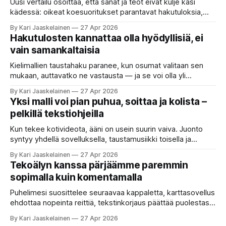
Uusi vertailu osoittaa, että sanat ja teot eivät kulje käsi
kädessä: oikeat koesuoritukset parantavat hakutuloksia,
kun etsitään sopivaa tekoälyapuria tuhansien joukosta. Olet
By Kari Jaaskelainen
27 Apr 2026
etsimässä verkosta apuria, joka hoitaisi puolestasi arjen
Hakutulosten kannattaa olla hyödyllisiä, ei
askareita: täyttäisi lomakkeen, järjestäisi matkasuunnitelman
vain samankaltaisia
tai seulisi pitkän asiakirjakasan ydinkohdat. Vastassa on
valikoima, joka muistuttaa sovelluskauppaa steroideilla.
Kielimallien taustahaku paranee, kun osumat valitaan sen
Jokainen ”tekoälyagentti” lupaa paljon
mukaan, auttavatko ne vastausta — ja se voi olla yli
satakertaisesti nopeampaa kuin nykyinen tapa. Kuvittele,
By Kari Jaaskelainen
27 Apr 2026
että kysyt työpaikan chat-robotilta: “Mitä viime kuun
Yksi malli voi pian puhua, soittaa ja kolista –
kokouspäiväkirjassa päätettiin etätyöpäivistä?” Robotti
pelkillä tekstiohjeilla
selaa arkistoja ja poimii sinulle pätkän, jossa toistellaan, mitä
etätyö tarkoittaa. Teksti on aiheeltaan lähellä kysymystä,
Kun tekee kotivideota, ääni on usein suurin vaiva. Juonto
syntyy yhdellä sovelluksella, taustamusiikki toisella ja
ukkosen jyrinä kolmannella. Jokainen työkalu ymmärtää
By Kari Jaaskelainen
27 Apr 2026
erilaisia komentoja, eikä mikään niistä oikein “puhu”
Tekoälyn kanssa pärjäämme paremmin
toistensa kanssa. Lopputulos on pienen palapelityön tulos.
sopimalla kuin komentamalla
Vuosia on ajateltu, että näin tämän kuuluukin mennä. Puhe
on sanoja ja lauseita – hyvin jäsenneltyä.
Puhelimesi suosittelee seuraavaa kappaletta, karttasovellus
ehdottaa nopeinta reittiä, tekstinkorjaus päättää puolestasi,
mitä olit ehkä sanomassa. Harva näistä järjestelmistä
By Kari Jaaskelainen
27 Apr 2026
tottelee sinua sokeasti. Useammin huomaat itse