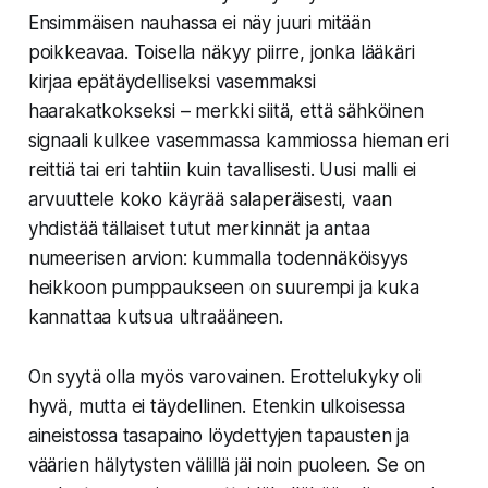
Ensimmäisen nauhassa ei näy juuri mitään
poikkeavaa. Toisella näkyy piirre, jonka lääkäri
kirjaa epätäydelliseksi vasemmaksi
haarakatkokseksi – merkki siitä, että sähköinen
signaali kulkee vasemmassa kammiossa hieman eri
reittiä tai eri tahtiin kuin tavallisesti. Uusi malli ei
arvuuttele koko käyrää salaperäisesti, vaan
yhdistää tällaiset tutut merkinnät ja antaa
numeerisen arvion: kummalla todennäköisyys
heikkoon pumppaukseen on suurempi ja kuka
kannattaa kutsua ultraääneen.
On syytä olla myös varovainen. Erottelukyky oli
hyvä, mutta ei täydellinen. Etenkin ulkoisessa
aineistossa tasapaino löydettyjen tapausten ja
väärien hälytysten välillä jäi noin puoleen. Se on