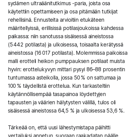
sydämen ultraäänitutkimus -paria, joista osa
käytettiin opettamiseen ja osa pitämään tutkijat
rehellisinä. Ennusteita arvioitiin etukäteen
määritellyissä, erillisissä potilasjoukoissa kahdessa
paikassa: niin sanotussa sisäisessä aineistossa
(5 442 potilasta) ja ulkoisessa, toisaalta kerätyssä
aineistossa (16 017 potilasta). Molemmissa paikoissa
malli erotteli heikon pumppauksen potilaat muista
hyvin: erottelukyvyn mittari pysyi 86–88 prosentin
tuntumassa asteikolla, jossa 50 % on sattumaa ja
100 % täydellistä erottelua. Kun tarkasteltiin
käytännöllisempää tasapainoa löydettyjen
tapausten ja väärien hälytysten välillä, tulos oli
sisäisessä aineistossa 64,5 % ja ulkoisessa 53,6 %.
Tärkeää on, että uusi lähestymistapa päihitti
vertailuksi annetun, suoraan raakadatan päälle