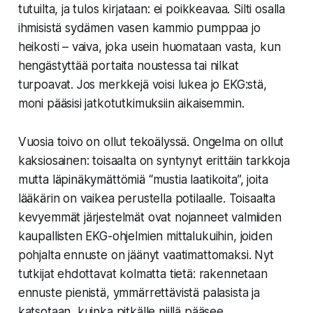
tutuilta, ja tulos kirjataan: ei poikkeavaa. Silti osalla
ihmisistä sydämen vasen kammio pumppaa jo
heikosti – vaiva, joka usein huomataan vasta, kun
hengästyttää portaita noustessa tai nilkat
turpoavat. Jos merkkejä voisi lukea jo EKG:stä,
moni pääsisi jatkotutkimuksiin aikaisemmin.
Vuosia toivo on ollut tekoälyssä. Ongelma on ollut
kaksiosainen: toisaalta on syntynyt erittäin tarkkoja
mutta läpinäkymättömiä “mustia laatikoita”, joita
lääkärin on vaikea perustella potilaalle. Toisaalta
kevyemmät järjestelmät ovat nojanneet valmiiden
kaupallisten EKG-ohjelmien mittalukuihin, joiden
pohjalta ennuste on jäänyt vaatimattomaksi. Nyt
tutkijat ehdottavat kolmatta tietä: rakennetaan
ennuste pienistä, ymmärrettävistä palasista ja
katsotaan, kuinka pitkälle niillä pääsee.