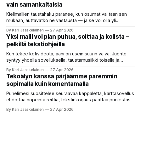
vain samankaltaisia
tai seulisi pitkän asiakirjakasan ydinkohdat. Vastassa on
valikoima, joka muistuttaa sovelluskauppaa steroideilla.
Kielimallien taustahaku paranee, kun osumat valitaan sen
Jokainen ”tekoälyagentti” lupaa paljon
mukaan, auttavatko ne vastausta — ja se voi olla yli
satakertaisesti nopeampaa kuin nykyinen tapa. Kuvittele,
By Kari Jaaskelainen
27 Apr 2026
että kysyt työpaikan chat-robotilta: “Mitä viime kuun
Yksi malli voi pian puhua, soittaa ja kolista –
kokouspäiväkirjassa päätettiin etätyöpäivistä?” Robotti
pelkillä tekstiohjeilla
selaa arkistoja ja poimii sinulle pätkän, jossa toistellaan, mitä
etätyö tarkoittaa. Teksti on aiheeltaan lähellä kysymystä,
Kun tekee kotivideota, ääni on usein suurin vaiva. Juonto
syntyy yhdellä sovelluksella, taustamusiikki toisella ja
ukkosen jyrinä kolmannella. Jokainen työkalu ymmärtää
By Kari Jaaskelainen
27 Apr 2026
erilaisia komentoja, eikä mikään niistä oikein “puhu”
Tekoälyn kanssa pärjäämme paremmin
toistensa kanssa. Lopputulos on pienen palapelityön tulos.
sopimalla kuin komentamalla
Vuosia on ajateltu, että näin tämän kuuluukin mennä. Puhe
on sanoja ja lauseita – hyvin jäsenneltyä.
Puhelimesi suosittelee seuraavaa kappaletta, karttasovellus
ehdottaa nopeinta reittiä, tekstinkorjaus päättää puolestasi,
mitä olit ehkä sanomassa. Harva näistä järjestelmistä
By Kari Jaaskelainen
27 Apr 2026
tottelee sinua sokeasti. Useammin huomaat itse
muokkaavasi tapojasi niiden mukaan – ja ne puolestaan
mukautuvat sinuun. Arkinen kokemus paljastaa: emme enää
elä maailmassa, jossa kone on vain hiljainen renki. Silti puhe
tekoälystä palaa