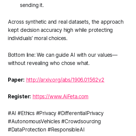
sending it.
Across synthetic and real datasets, the approach
kept decision accuracy high while protecting
individuals’ moral choices.
Bottom line: We can guide AI with our values—
without revealing who chose what.
Paper:
http://arxiv.org/abs/1906.01562v2
Register:
https://www.AiFeta.com
#AI #Ethics #Privacy #DifferentialPrivacy
#AutonomousVehicles #Crowdsourcing
#DataProtection #ResponsibleAI