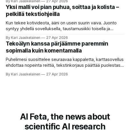
By Kari Jaaskelainen
27 Apr 2026
että kysyt työpaikan chat-robotilta: “Mitä viime kuun
Yksi malli voi pian puhua, soittaa ja kolista –
kokouspäiväkirjassa päätettiin etätyöpäivistä?” Robotti
pelkillä tekstiohjeilla
selaa arkistoja ja poimii sinulle pätkän, jossa toistellaan, mitä
etätyö tarkoittaa. Teksti on aiheeltaan lähellä kysymystä,
Kun tekee kotivideota, ääni on usein suurin vaiva. Juonto
syntyy yhdellä sovelluksella, taustamusiikki toisella ja
ukkosen jyrinä kolmannella. Jokainen työkalu ymmärtää
By Kari Jaaskelainen
27 Apr 2026
erilaisia komentoja, eikä mikään niistä oikein “puhu”
Tekoälyn kanssa pärjäämme paremmin
toistensa kanssa. Lopputulos on pienen palapelityön tulos.
sopimalla kuin komentamalla
Vuosia on ajateltu, että näin tämän kuuluukin mennä. Puhe
on sanoja ja lauseita – hyvin jäsenneltyä.
Puhelimesi suosittelee seuraavaa kappaletta, karttasovellus
ehdottaa nopeinta reittiä, tekstinkorjaus päättää puolestasi,
mitä olit ehkä sanomassa. Harva näistä järjestelmistä
By Kari Jaaskelainen
27 Apr 2026
tottelee sinua sokeasti. Useammin huomaat itse
muokkaavasi tapojasi niiden mukaan – ja ne puolestaan
mukautuvat sinuun. Arkinen kokemus paljastaa: emme enää
elä maailmassa, jossa kone on vain hiljainen renki. Silti puhe
tekoälystä palaa
AI Feta, the news about
scientific AI research