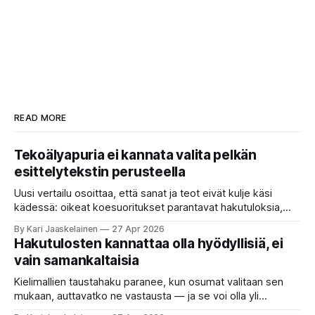
READ MORE
Tekoälyapuria ei kannata valita pelkän
esittelytekstin perusteella
Uusi vertailu osoittaa, että sanat ja teot eivät kulje käsi
kädessä: oikeat koesuoritukset parantavat hakutuloksia,
kun etsitään sopivaa tekoälyapuria tuhansien joukosta. Olet
By Kari Jaaskelainen
27 Apr 2026
etsimässä verkosta apuria, joka hoitaisi puolestasi arjen
Hakutulosten kannattaa olla hyödyllisiä, ei
askareita: täyttäisi lomakkeen, järjestäisi matkasuunnitelman
vain samankaltaisia
tai seulisi pitkän asiakirjakasan ydinkohdat. Vastassa on
valikoima, joka muistuttaa sovelluskauppaa steroideilla.
Kielimallien taustahaku paranee, kun osumat valitaan sen
Jokainen ”tekoälyagentti” lupaa paljon
mukaan, auttavatko ne vastausta — ja se voi olla yli
satakertaisesti nopeampaa kuin nykyinen tapa. Kuvittele,