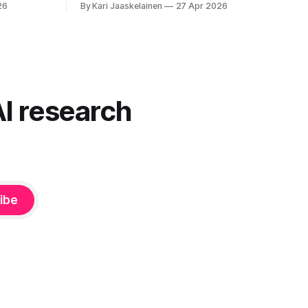
26
By Kari Jaaskelainen
27 Apr 2026
okainen
puolestasi, mitä olit ehkä sanomassa.
mentoja,
Harva näistä järjestelmistä tottelee sinua
u”
sokeasti. Useammin huomaat itse
 on pienen
muokkaavasi tapojasi niiden mukaan – ja
ne puolestaan mukautuvat sinuun.
nnä. Puhe
Arkinen kokemus paljastaa: emme enää
äsenneltyä.
elä maailmassa, jossa kone on vain
AI research
hiljainen renki. Silti puhe tekoälystä palaa
ibe