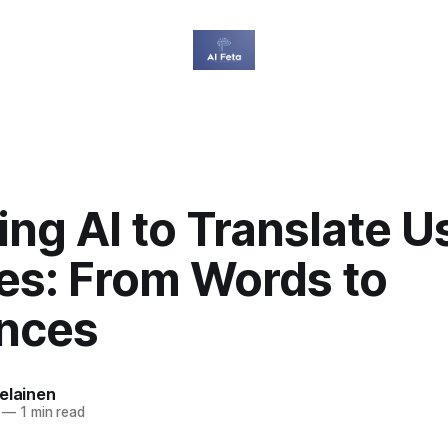
ng AI to Translate U
res: From Words to
nces
elainen
—
1 min read