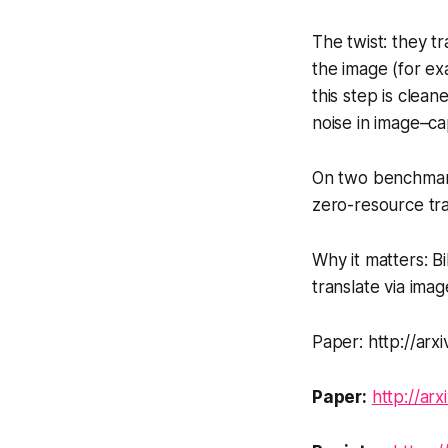
The twist: they t
the image (for ex
this step is clean
noise in image–cap
On two benchmark
zero-resource tr
Why it matters: Bi
translate via ima
Paper: http://arx
Paper:
http://ar