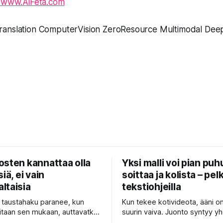
//www.AiFeta.com
ranslation ComputerVision ZeroResource Multimodal Dee
osten kannattaa olla
Yksi malli voi pian puh
iä, ei vain
soittaa ja kolista – pelk
ltaisia
tekstiohjeilla
n taustahaku paranee, kun
Kun tekee kotivideota, ääni o
itaan sen mukaan, auttavatko
suurin vaiva. Juonto syntyy yh
a — ja se voi olla yli
sovelluksella, taustamusiikki to