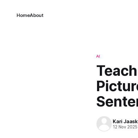
Home
About
AI
Teachi
Pictu
Sente
Kari Jaask
12 Nov 2025