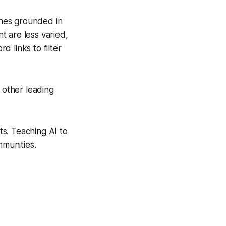
tches grounded in
t are less varied,
d links to filter
other leading
ts. Teaching AI to
mmunities.