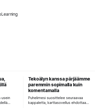
pLearning
ua,
Tekoälyn kanssa pärjäämme
illä
paremmin sopimalla kuin
komentamalla
n usein
Puhelimesi suosittelee seuraavaa
dellä
kappaletta, karttasovellus ehdottaa
isella ja
nopeinta reittiä, tekstinkorjaus päättää