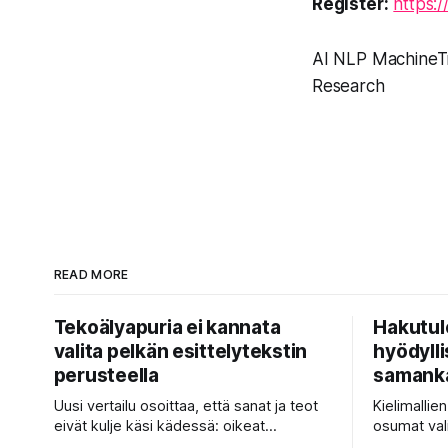
Register:
https:
AI NLP MachineT
Research
READ MORE
Tekoälyapuria ei kannata
Hakutul
valita pelkän esittelytekstin
hyödyllis
perusteella
samanka
Uusi vertailu osoittaa, että sanat ja teot
Kielimallie
eivät kulje käsi kädessä: oikeat
osumat val
koesuoritukset parantavat hakutuloksia,
ne vastaust