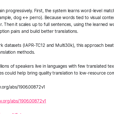
rain progressively. First, the system learns word-level ma
ample, dog ↔ perro). Because words tied to visual conten
er. Then it scales up to full sentences, using the learned wor
tion pairs and build better translations.
 datasets (IAPR-TC12 and Multi30k), this approach beat 
anslation methods.
llions of speakers live in languages with few translated tex
ges could help bring quality translation to low-resource co
iv.org/abs/1906.00872v1
xiv.org/abs/1906.00872v1