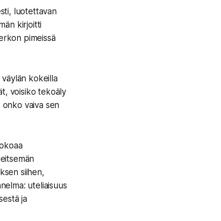
sti, luotettavan
än kirjoitti
verkon pimeissä
 väylän kokeilla
t, voisiko tekoäly
, onko vaiva sen
kokoaa
 seitsemän
ksen siihen,
nnelma: uteliaisuus
sestä ja