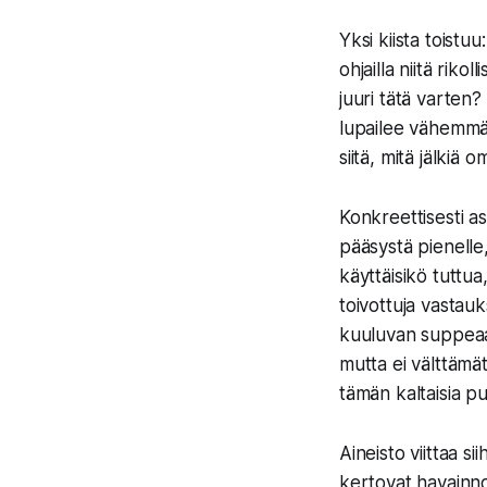
Yksi kiista toistuu:
ohjailla niitä rik
juuri tätä varten
lupailee vähemmän
siitä, mitä jälkiä 
Konkreettisesti as
pääsystä pienelle, 
käyttäisikö tuttua
toivottuja vastau
kuuluvan suppeaan
mutta ei välttämät
tämän kaltaisia p
Aineisto viittaa s
kertovat havainno