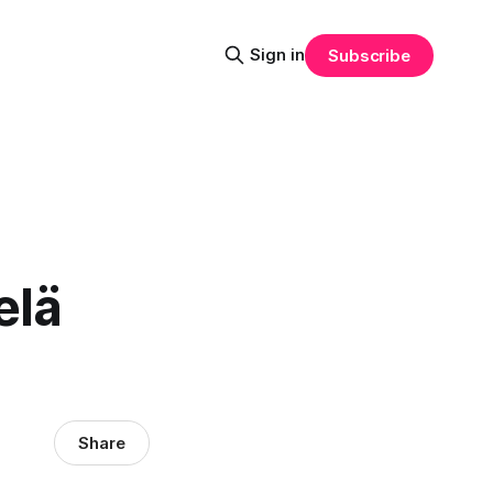
Sign in
Subscribe
elä
Share