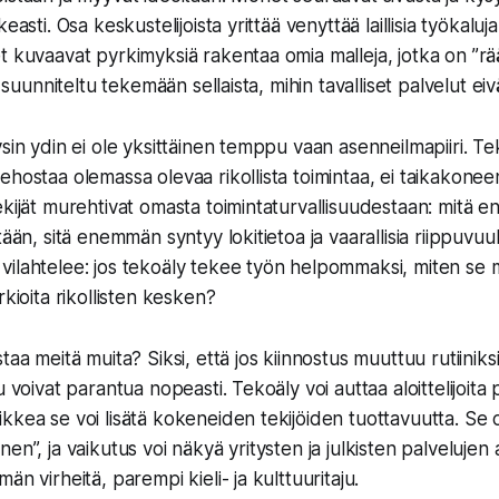
easti. Osa keskustelijoista yrittää venyttää laillisia työkaluja 
 kuvaavat pyrkimyksiä rakentaa omia malleja, jotka on ”räät
s suunniteltu tekemään sellaista, mihin tavalliset palvelut ei
ysin ydin ei ole yksittäinen temppu vaan asenneilmapiiri. 
hostaa olemassa olevaa rikollista toimintaa, ei taikakoneena
ekijät murehtivat omasta toimintaturvallisuudestaan: mitä 
tään, sitä enemmän syntyy lokitietoa ja vaarallisia riippuvu
ilahtelee: jos tekoäly tekee työn helpommaksi, miten se m
rkioita rikollisten kesken?
taa meitä muita? Siksi, että jos kiinnostus muuttuu rutiinik
u voivat parantua nopeasti. Tekoäly voi auttaa aloittelijoit
kkea se voi lisätä kokeneiden tekijöiden tuottavuutta. Se o
en”, ja vaikutus voi näkyä yritysten ja julkisten palveluje
än virheitä, parempi kieli- ja kulttuuritaju.