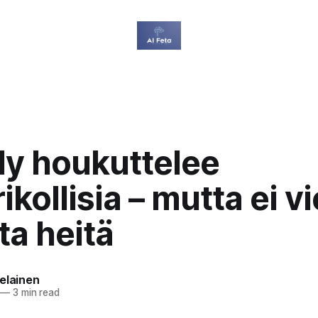
ly houkuttelee
ikollisia – mutta ei vi
ta heitä
elainen
—
3 min read