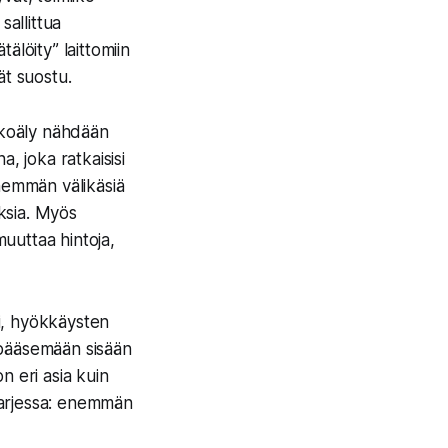
sallittua
älöity” laittomiin
vät suostu.
Tekoäly nähdään
, joka ratkaisisi
enemmän välikäsiä
uksia. Myös
uuttaa hintoja,
si, hyökkäysten
a pääsemään sisään
n eri asia kuin
n arjessa: enemmän