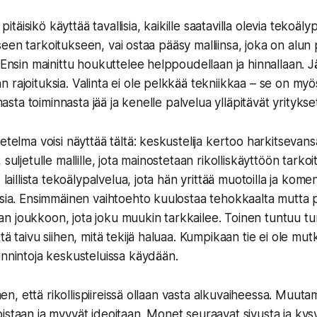
 pitäisikö käyttää tavallisia, kaikille saatavilla olevia tekoälyp
olliseen tarkoitukseen, vai ostaa pääsy malliinsa, joka on alu
? Ensin mainittu houkuttelee helppoudellaan ja hinnallaan. 
 rajoituksia. Valinta ei ole pelkkää tekniikkaa – se on myö
omasta toiminnasta jää ja kenelle palvelua ylläpitävät yritykse
etelma voisi näyttää tältä: keskustelija kertoo harkitsevan
suljetulle mallille, jota mainostetaan rikolliskäyttöön tarkoi
, laillista tekoälypalvelua, jota hän yrittää muotoilla ja ko
ksia. Ensimmäinen vaihtoehto kuulostaa tehokkaalta mutta p
 joukkoon, jota joku muukin tarkkailee. Toinen tuntuu tur
tä taivu siihen, mitä tekijä haluaa. Kumpikaan tie ei ole mutk
unnintoja keskusteluissa käydään.
iihen, että rikollispiireissä ollaan vasta alkuvaiheessa. Muut
istaan ja myyvät ideoitaan. Monet seuraavat sivusta ja kysy