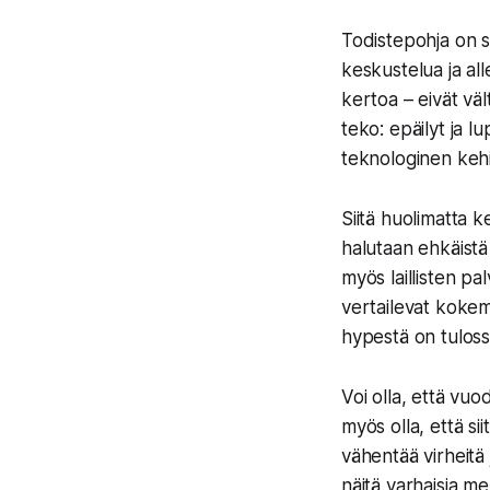
Todistepohja on si
keskustelua ja all
kertoa – eivät väl
teko: epäilyt ja 
teknologinen kehi
Siitä huolimatta ke
halutaan ehkäistä 
myös laillisten pal
vertailevat kokemu
hypestä on tulossa
Voi olla, että vu
myös olla, että sii
vähentää virheitä
näitä varhaisia m