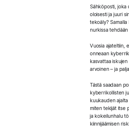
Sähköposti, joka o
oloisesti ja juuri
tekoäly? Samalla 
nurkissa tehdään 
Vuosia ajateltiin,
onneaan kyberriko
kasvattaa iskujen
arvoinen – ja pal
Tästä saadaan poi
kyberrikollisten j
kuukauden ajalta e
miten tekijät itse
ja kokeilunhalu t
kiinnijäämisen risk