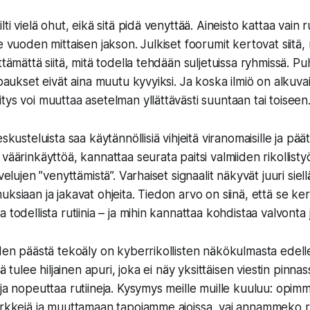
lti vielä ohut, eikä sitä pidä venyttää. Aineisto kattaa vain 
e vuoden mittaisen jakson. Julkiset foorumit kertovat siitä,
ttämättä siitä, mitä todella tehdään suljetuissa ryhmissä. Pu
lupaukset eivät aina muutu kyvyiksi. Ja koska ilmiö on alkuv
tys voi muuttaa asetelman yllättävästi suuntaan tai toiseen
skusteluista saa käytännöllisiä vihjeitä viranomaisille ja päätt
väärinkäyttöä, kannattaa seurata paitsi valmiiden rikollist
velujen ”venyttämistä”. Varhaiset signaalit näkyvät juuri siell
ksiaan ja jakavat ohjeita. Tiedon arvo on siinä, että se ke
 todellista rutiinia – ja mihin kannattaa kohdistaa valvonta
oden päästä tekoäly on kyberrikollisten näkökulmasta edel
tä tulee hiljainen apuri, joka ei näy yksittäisen viestin pinna
 ja nopeuttaa rutiineja. Kysymys meille muille kuuluu: op
erkkejä ja muuttamaan tapojamme ajoissa, vai annammeko ri