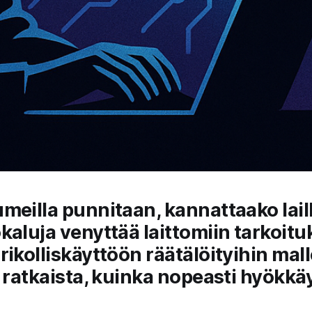
meilla punnitaan, kannattaako laill
kaluja venyttää laittomiin tarkoituk
rikolliskäyttöön räätälöityihin mall
i ratkaista, kuinka nopeasti hyökkä