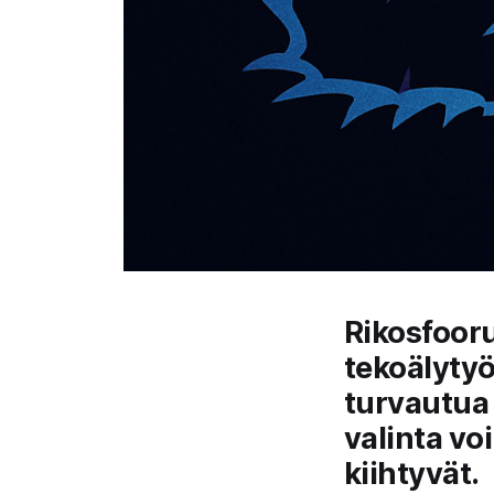
Rikosfooru
tekoälytyö
turvautua 
valinta vo
kiihtyvät.