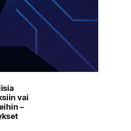
isia
siin vai
eihin –
ykset