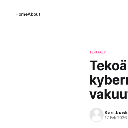
Home
About
TEKOÄLY
Tekoä
kyberr
vakuu
Kari Jaask
17 Feb 2026