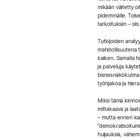
mikään väitetty oik
pidemmälle. Toiset
tarkoituksiin – sii
Tutkijoiden analy
mahdollisuutena te
kaiken. Samalla t
ja palveluja käyte
bisnesnäkökulma v
työnjakoa ja hiera
Miksi tämä kiinnos
mittakaava ja laat
– mutta ennen kai
”demokratisoitumin
huijauksia, vähemm