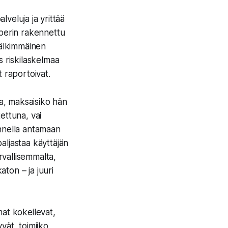
alveluja ja yrittää
n perin rakennettu
Jälkimmäinen
s riskilaskelmaa
t raportoivat.
sa, maksaisiko hän
tettuna, vai
mennella antamaan
aljastaa käyttäjän
vallisemmalta,
aton – ja juuri
amat kokeilevat,
vät, toimiiko