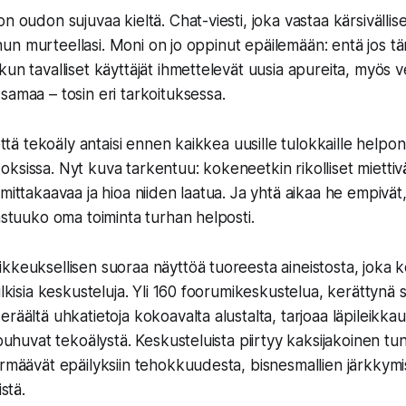
n oudon sujuvaa kieltä. Chat-viesti, joka vastaa kärsivällise
 sinun murteellasi. Moni on jo oppinut epäilemään: entä jos täm
kun tavalliset käyttäjät ihmettelevät uusia apureita, myös 
samaa – tosin eri tarkoituksessa.
 että tekoäly antaisi ennen kaikkea uusille tulokkaille helpon
ksissa. Nyt kuva tarkentuu: kokeneetkin rikolliset miettivä
 mittakaavaa ja hioa niiden laatua. Ja yhtä aikaa he empivät
jastuuko oma toiminta turhan helposti.
kkeuksellisen suoraa näyttöä tuoreesta aineistosta, joka 
ulkisia keskusteluja. Yli 160 foorumikeskustelua, kerättynä
räältä uhkatietoja kokoavalta alustalta, tarjoaa läpileikkau
 puhuvat tekoälystä. Keskusteluista piirtyy kaksijakoinen tu
örmäävät epäilyksiin tehokkuudesta, bisnesmallien järkkymi
istä.