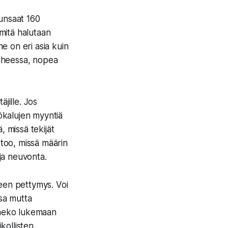
runsaat 160
 mitä halutaan
he on eri asia kuin
aiheessa, nopea
.
äjille. Jos
yökalujen myyntiä
ä, missä tekijät
rtoo, missä määrin
 ja neuvonta.
leen pettymys. Voi
ssa mutta
immeko lukemaan
kollisten