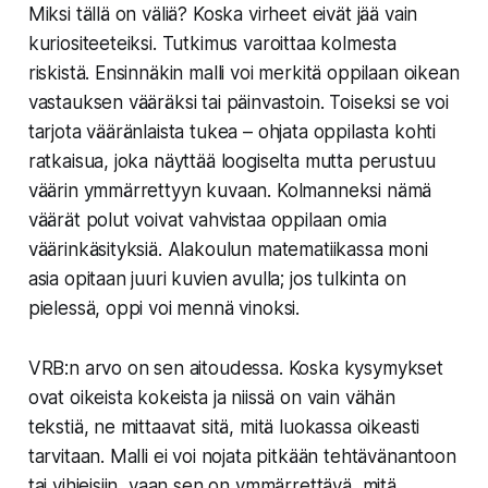
Miksi tällä on väliä? Koska virheet eivät jää vain
kuriositeeteiksi. Tutkimus varoittaa kolmesta
riskistä. Ensinnäkin malli voi merkitä oppilaan oikean
vastauksen vääräksi tai päinvastoin. Toiseksi se voi
tarjota vääränlaista tukea – ohjata oppilasta kohti
ratkaisua, joka näyttää loogiselta mutta perustuu
väärin ymmärrettyyn kuvaan. Kolmanneksi nämä
väärät polut voivat vahvistaa oppilaan omia
väärinkäsityksiä. Alakoulun matematiikassa moni
asia opitaan juuri kuvien avulla; jos tulkinta on
pielessä, oppi voi mennä vinoksi.
VRB:n arvo on sen aitoudessa. Koska kysymykset
ovat oikeista kokeista ja niissä on vain vähän
tekstiä, ne mittaavat sitä, mitä luokassa oikeasti
tarvitaan. Malli ei voi nojata pitkään tehtävänantoon
tai vihjeisiin, vaan sen on ymmärrettävä, mitä