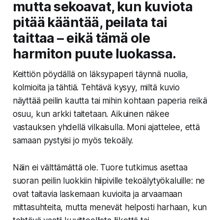
mutta sekoavat, kun kuviota
pitää kääntää, peilata tai
taittaa – eikä tämä ole
harmiton puute luokassa.
Keittiön pöydällä on läksypaperi täynnä nuolia,
kolmioita ja tähtiä. Tehtävä kysyy, miltä kuvio
näyttää peilin kautta tai mihin kohtaan paperia reikä
osuu, kun arkki taitetaan. Aikuinen näkee
vastauksen yhdellä vilkaisulla. Moni ajattelee, että
samaan pystyisi jo myös tekoäly.
Näin ei välttämättä ole. Tuore tutkimus asettaa
suoran peilin luokkiin hiipiville tekoälytyökaluille: ne
ovat taitavia laskemaan kuvioita ja arvaamaan
mittasuhteita, mutta menevät helposti harhaan, kun