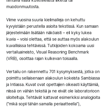
tehtävä vaatii kuvitteellista liikettä tai
muodonmuutosta.
Viime vuosina suuria kielimalleja on kehuttu
kyvyistään perustella asioita tekstissä. Kun samaan
järjestelmään lisätään näköaisti – eli kyky lukea
kuvia – voisi olettaa, että se auttaa myös alakoulun
kuvallisissa tehtävissä. Tutkijoiden kokoama uusi
vertailuaineisto, Visual Reasoning Benchmark
(VRB), osoittaa rajan kulkevan toisaalla.
Vertailu on rakennettu 701 kysymyksestä, jotka on
poimittu sellaisenaan alakoulun kokeista Sambiassa
ja Intiassa. Kuvat ovat opettajien oikeasti käyttämiä,
niissä on vähän tekstiä ja ne eivät ole laboratorioon
siloiteltuja. Tehtävät kattavat esimerkiksi analogioita
(”mikä sopii tähän samalla periaatteella”),