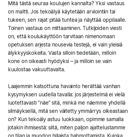
Mitä tästä seuraa koulujen kannalta? Yksi vastaus
on maltti. Jos tekoälyä käytetään arviointiin tai
tukeen, sen rajat pitää tuntea ja näyttää oppilaalle.
Toinen vastaus on mittaaminen. Tutkijoiden viesti
on, että koulukäyttöön tarvitaan nimenomaan
opetuksen arjesta nousevia testejä, ei vain yleisiä
älykkyyskokeita. Vasta silloin tiedetään, milloin
kone on oikeasti hyödyksi – ja milloin se vain
kuulostaa vakuuttavalta.
Laajemmin katsottuna havainto herättää vanhan
kysymyksen uudella tavalla: jos järjestelmä ei vielä
luotettavasti ”näe” sitä, minkä me näemme yhdellä
silmäyksellä, mitä sen väitetty ymmärrys oikeastaan
on? Kun tekoäly astuu luokkaan, opimme samalla
jotakin ihmisestä: siitä, miten paljon ajattelustamme
on tilan ja muodon hiljaista hahmottamista. Kuinka