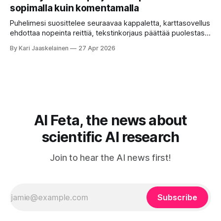
toistensa kanssa. Lopputulos on pienen palapelityön tulos.
sopimalla kuin komentamalla
Vuosia on ajateltu, että näin tämän kuuluukin mennä. Puhe
on sanoja ja lauseita – hyvin jäsenneltyä.
Puhelimesi suosittelee seuraavaa kappaletta, karttasovellus
ehdottaa nopeinta reittiä, tekstinkorjaus päättää puolestasi,
mitä olit ehkä sanomassa. Harva näistä järjestelmistä
By Kari Jaaskelainen
27 Apr 2026
tottelee sinua sokeasti. Useammin huomaat itse
muokkaavasi tapojasi niiden mukaan – ja ne puolestaan
mukautuvat sinuun. Arkinen kokemus paljastaa: emme enää
elä maailmassa, jossa kone on vain hiljainen renki. Silti puhe
tekoälystä palaa
AI Feta, the news about
scientific AI research
Join to hear the AI news first!
Subscribe