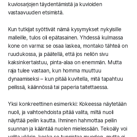
kuviosarjojen täydentämistä ja kuvioiden
vastaavuuden etsimistä.
Kun tutkijat syöttivät nämä kysymykset nykyisille
malleille, tulos oli epätasainen. Yhdessä kulmassa
kone on varma: se osaa laskea, montako tähteä on
ruudukossa, ja päätellä, että jos neliön sivu
kaksinkertaistuu, pinta-alaa on enemmän. Mutta
raja tulee vastaan, kun homma muuttuu
dynaamiseksi – kun pitää kuvitella, mitä tapahtuu
peilissä, käännössä tai paperia taitettaessa.
Yksi konkreettinen esimerkki: Kokeessa näytetään
nuoli, ja vaihtoehdoista pitää valita, miltä nuoli
näyttää peilin kautta. Ihminen hahmottaa peilin
suunnan ja kääntää nuolen mielessään. Tekoäly voi