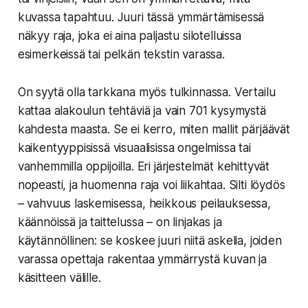
kuvassa tapahtuu. Juuri tässä ymmärtämisessä
näkyy raja, joka ei aina paljastu silotelluissa
esimerkeissä tai pelkän tekstin varassa.
On syytä olla tarkkana myös tulkinnassa. Vertailu
kattaa alakoulun tehtäviä ja vain 701 kysymystä
kahdesta maasta. Se ei kerro, miten mallit pärjäävät
kaikentyyppisissä visuaalisissa ongelmissa tai
vanhemmilla oppijoilla. Eri järjestelmät kehittyvät
nopeasti, ja huomenna raja voi liikahtaa. Silti löydös
– vahvuus laskemisessa, heikkous peilauksessa,
käännöissä ja taittelussa – on linjakas ja
käytännöllinen: se koskee juuri niitä askelia, joiden
varassa opettaja rakentaa ymmärrystä kuvan ja
käsitteen välille.