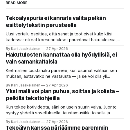
READ MORE
Tekoälyapuria ei kannata valita pelkän
esittelytekstin perusteella
Uusi vertailu osoittaa, että sanat ja teot eivät kulje käsi
kädessä: oikeat koesuoritukset parantavat hakutuloksia,
kun etsitään sopivaa tekoälyapuria tuhansien joukosta. Olet
By Kari Jaaskelainen
27 Apr 2026
etsimässä verkosta apuria, joka hoitaisi puolestasi arjen
Hakutulosten kannattaa olla hyödyllisiä, ei
askareita: täyttäisi lomakkeen, järjestäisi matkasuunnitelman
vain samankaltaisia
tai seulisi pitkän asiakirjakasan ydinkohdat. Vastassa on
valikoima, joka muistuttaa sovelluskauppaa steroideilla.
Kielimallien taustahaku paranee, kun osumat valitaan sen
Jokainen ”tekoälyagentti” lupaa paljon
mukaan, auttavatko ne vastausta — ja se voi olla yli
satakertaisesti nopeampaa kuin nykyinen tapa. Kuvittele,
By Kari Jaaskelainen
27 Apr 2026
että kysyt työpaikan chat-robotilta: “Mitä viime kuun
Yksi malli voi pian puhua, soittaa ja kolista –
kokouspäiväkirjassa päätettiin etätyöpäivistä?” Robotti
pelkillä tekstiohjeilla
selaa arkistoja ja poimii sinulle pätkän, jossa toistellaan, mitä
etätyö tarkoittaa. Teksti on aiheeltaan lähellä kysymystä,
Kun tekee kotivideota, ääni on usein suurin vaiva. Juonto
syntyy yhdellä sovelluksella, taustamusiikki toisella ja
ukkosen jyrinä kolmannella. Jokainen työkalu ymmärtää
By Kari Jaaskelainen
27 Apr 2026
erilaisia komentoja, eikä mikään niistä oikein “puhu”
Tekoälyn kanssa pärjäämme paremmin