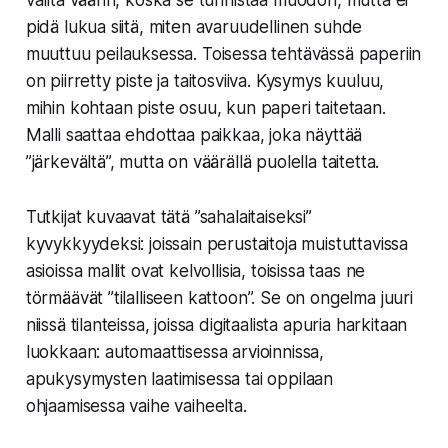
valita väärin, koska se tunnistaa muodon, mutta ei
pidä lukua siitä, miten avaruudellinen suhde
muuttuu peilauksessa. Toisessa tehtävässä paperiin
on piirretty piste ja taitosviiva. Kysymys kuuluu,
mihin kohtaan piste osuu, kun paperi taitetaan.
Malli saattaa ehdottaa paikkaa, joka näyttää
”järkevältä”, mutta on väärällä puolella taitetta.
Tutkijat kuvaavat tätä ”sahalaitaiseksi”
kyvykkyydeksi: joissain perustaitoja muistuttavissa
asioissa mallit ovat kelvollisia, toisissa taas ne
törmäävät ”tilalliseen kattoon”. Se on ongelma juuri
niissä tilanteissa, joissa digitaalista apuria harkitaan
luokkaan: automaattisessa arvioinnissa,
apukysymysten laatimisessa tai oppilaan
ohjaamisessa vaihe vaiheelta.