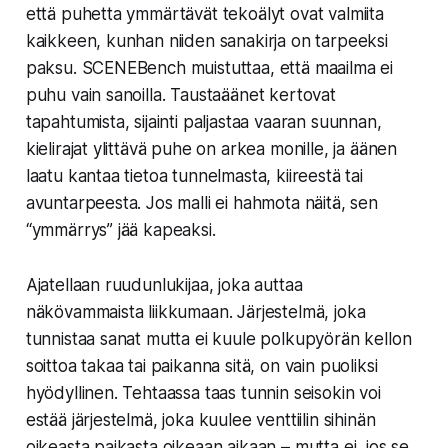
että puhetta ymmärtävät tekoälyt ovat valmiita
kaikkeen, kunhan niiden sanakirja on tarpeeksi
paksu. SCENEBench muistuttaa, että maailma ei
puhu vain sanoilla. Taustaäänet kertovat
tapahtumista, sijainti paljastaa vaaran suunnan,
kielirajat ylittävä puhe on arkea monille, ja äänen
laatu kantaa tietoa tunnelmasta, kiireestä tai
avuntarpeesta. Jos malli ei hahmota näitä, sen
“ymmärrys” jää kapeaksi.
Ajatellaan ruudunlukijaa, joka auttaa
näkövammaista liikkumaan. Järjestelmä, joka
tunnistaa sanat mutta ei kuule polkupyörän kellon
soittoa takaa tai paikanna sitä, on vain puoliksi
hyödyllinen. Tehtaassa taas tunnin seisokin voi
estää järjestelmä, joka kuulee venttiilin sihinän
oikeasta paikasta oikeaan aikaan – mutta ei, jos se