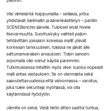
paloihin.
Viisi viimeisintä huippumallia – sellaisia, jotka
yhdistävät kielimallin ja äänenkäsittelyn – pantiin
SCENEBenchin äärelle. Tulokset eivät hivele
itsevarmuutta. Suorituskyky vaihteli paljon
tehtävittäin: joissakin kokeissa mallit ylsivät
korkeaan tarkkuuteen, toisissa ne jäivät alle
sattumanvaraisen arvauksen. Toisin sanoen:
arpomalla olisi voinut käydä paremmin.
Tutkimuksessa mitattiin myös viive: kuinka nopeasti
malli antaa vastauksen. Se on olennaista sekä
saavutettavuudessa että valvonnassa – varoitus,
joka tulee sekunteja myöhässä, voi olla
käytännössä hyödytön.
Jännite on selvä. Vielä hetki sitten saattoi tuntua,