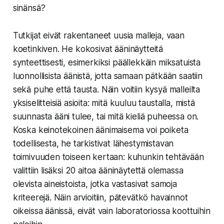
sinänsä?
Tutkijat eivät rakentaneet uusia malleja, vaan
koetinkiven. He kokosivat ääninäytteitä
synteettisesti, esimerkiksi päällekkäin miksatuista
luonnollisista äänistä, jotta samaan pätkään saatiin
sekä puhe että tausta. Näin voitiin kysyä malleilta
yksiselitteisiä asioita: mitä kuuluu taustalla, mistä
suunnasta ääni tulee, tai mitä kieliä puheessa on.
Koska keinotekoinen äänimaisema voi poiketa
todellisesta, he tarkistivat lähestymistavan
toimivuuden toiseen kertaan: kuhunkin tehtävään
valittiin lisäksi 20 aitoa ääninäytettä olemassa
olevista aineistoista, jotka vastasivat samoja
kriteerejä. Näin arvioitiin, pätevätkö havainnot
oikeissa äänissä, eivät vain laboratoriossa koottuihin