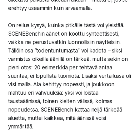
erehtyy useammin kuin arvaamalla.
On reilua kysyä, kuinka pitkälle tästä voi yleistää.
SCENEBenchin äänet on koottu synteettisesti,
vaikka ne perustuvatkin luonnollisiin näytteisiin.
Tällöin osa “todentuntumasta” voi kadota – siksi
varmistus oikeilla äänillä on tärkeä, mutta sekin on
pieni otos: 20 esimerkkiä per tehtävä antaa
suuntaa, ei lopullista tuomiota. Lisäksi vertailussa oli
viisi mallia. Ala kehittyy nopeasti, ja joukkoon
mahtuu eri vahvuuksia: yksi voi loistaa
taustaäänissä, toinen kielten välissä, kolmas
nopeudessa. SCENEBench kattaa neljä tärkeää
aluetta, muttei kaikkea, mitä äänissä voisi
ymmärtää.