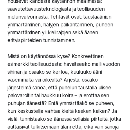
nousevat kahdesta käytännön maailmasta:
saavutettavuusteknologiasta ja teollisuuden
melunvalvonnasta. Tehtävät ovat: taustaäänien
ymmärtäminen, hälyjen paikantaminen, puheen
ymmärtäminen yli kielirajojen sekä äänen
erityispiirteiden tunnistaminen.
Mistä on käytännössä kyse? Konkreettinen
esimerkki teollisuudesta: havaitseeko malli vuodon
sihinän ja osaako se kertoa, kuuluuko ääni
vasemmalta vai oikealta? Arjesta: osaako
järjestelmä sanoa, että puhelun taustalla ulisee
palovaroitin tai haukkuu koira – ja erottaa sen
puhujan äänestä? Entä ymmärtääkö se puheen,
kun keskustelija vaihtaa kieltä kesken kaiken? Ja
vielä: tunnistaako se äänessä sellaisia piirteitä, jotka
auttaisivat tulkitsemaan tilannetta, eikä vain sanoja