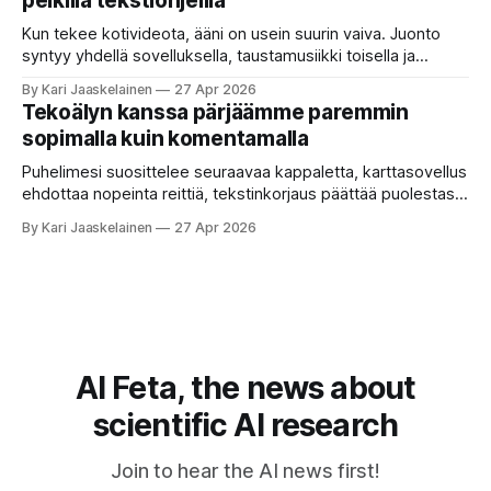
pelkillä tekstiohjeilla
selaa arkistoja ja poimii sinulle pätkän, jossa toistellaan, mitä
etätyö tarkoittaa. Teksti on aiheeltaan lähellä kysymystä,
Kun tekee kotivideota, ääni on usein suurin vaiva. Juonto
syntyy yhdellä sovelluksella, taustamusiikki toisella ja
ukkosen jyrinä kolmannella. Jokainen työkalu ymmärtää
By Kari Jaaskelainen
27 Apr 2026
erilaisia komentoja, eikä mikään niistä oikein “puhu”
Tekoälyn kanssa pärjäämme paremmin
toistensa kanssa. Lopputulos on pienen palapelityön tulos.
sopimalla kuin komentamalla
Vuosia on ajateltu, että näin tämän kuuluukin mennä. Puhe
on sanoja ja lauseita – hyvin jäsenneltyä.
Puhelimesi suosittelee seuraavaa kappaletta, karttasovellus
ehdottaa nopeinta reittiä, tekstinkorjaus päättää puolestasi,
mitä olit ehkä sanomassa. Harva näistä järjestelmistä
By Kari Jaaskelainen
27 Apr 2026
tottelee sinua sokeasti. Useammin huomaat itse
muokkaavasi tapojasi niiden mukaan – ja ne puolestaan
mukautuvat sinuun. Arkinen kokemus paljastaa: emme enää
elä maailmassa, jossa kone on vain hiljainen renki. Silti puhe
tekoälystä palaa
AI Feta, the news about
scientific AI research
Join to hear the AI news first!