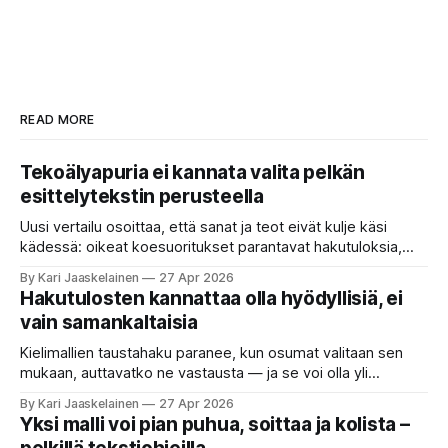
READ MORE
Tekoälyapuria ei kannata valita pelkän
esittelytekstin perusteella
Uusi vertailu osoittaa, että sanat ja teot eivät kulje käsi
kädessä: oikeat koesuoritukset parantavat hakutuloksia,
kun etsitään sopivaa tekoälyapuria tuhansien joukosta. Olet
By Kari Jaaskelainen
27 Apr 2026
etsimässä verkosta apuria, joka hoitaisi puolestasi arjen
Hakutulosten kannattaa olla hyödyllisiä, ei
askareita: täyttäisi lomakkeen, järjestäisi matkasuunnitelman
vain samankaltaisia
tai seulisi pitkän asiakirjakasan ydinkohdat. Vastassa on
valikoima, joka muistuttaa sovelluskauppaa steroideilla.
Kielimallien taustahaku paranee, kun osumat valitaan sen
Jokainen ”tekoälyagentti” lupaa paljon
mukaan, auttavatko ne vastausta — ja se voi olla yli
satakertaisesti nopeampaa kuin nykyinen tapa. Kuvittele,
By Kari Jaaskelainen
27 Apr 2026
että kysyt työpaikan chat-robotilta: “Mitä viime kuun
Yksi malli voi pian puhua, soittaa ja kolista –
kokouspäiväkirjassa päätettiin etätyöpäivistä?” Robotti