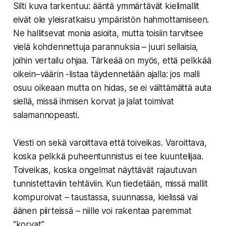
Silti kuva tarkentuu: ääntä ymmärtävät kielimallit
eivät ole yleisratkaisu ympäristön hahmottamiseen.
Ne hallitsevat monia asioita, mutta toisiin tarvitsee
vielä kohdennettuja parannuksia – juuri sellaisia,
joihin vertailu ohjaa. Tärkeää on myös, että pelkkää
oikein–väärin -listaa täydennetään ajalla: jos malli
osuu oikeaan mutta on hidas, se ei välttämättä auta
siellä, missä ihmisen korvat ja jalat toimivat
salamannopeasti.
Viesti on sekä varoittava että toiveikas. Varoittava,
koska pelkkä puheentunnistus ei tee kuuntelijaa.
Toiveikas, koska ongelmat näyttävät rajautuvan
tunnistettaviin tehtäviin. Kun tiedetään, missä mallit
kompuroivat – taustassa, suunnassa, kielissä vai
äänen piirteissä – niille voi rakentaa paremmat
“korvat”.