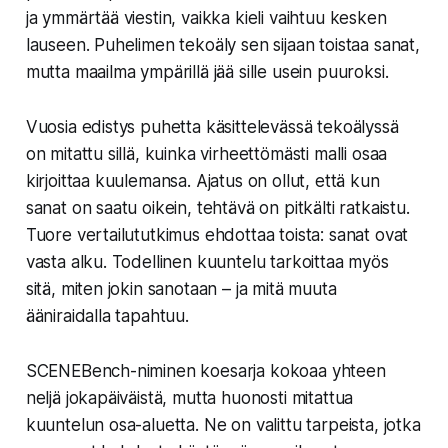
ja ymmärtää viestin, vaikka kieli vaihtuu kesken
lauseen. Puhelimen tekoäly sen sijaan toistaa sanat,
mutta maailma ympärillä jää sille usein puuroksi.
Vuosia edistys puhetta käsittelevässä tekoälyssä
on mitattu sillä, kuinka virheettömästi malli osaa
kirjoittaa kuulemansa. Ajatus on ollut, että kun
sanat on saatu oikein, tehtävä on pitkälti ratkaistu.
Tuore vertailututkimus ehdottaa toista: sanat ovat
vasta alku. Todellinen kuuntelu tarkoittaa myös
sitä, miten jokin sanotaan – ja mitä muuta
ääniraidalla tapahtuu.
SCENEBench-niminen koesarja kokoaa yhteen
neljä jokapäiväistä, mutta huonosti mitattua
kuuntelun osa-aluetta. Ne on valittu tarpeista, jotka