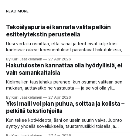
READ MORE
Tekoälyapuria ei kannata valita pelkän
esittelytekstin perusteella
Uusi vertailu osoittaa, että sanat ja teot eivät kulje käsi
kädessä: oikeat koesuoritukset parantavat hakutuloksia,
kun etsitään sopivaa tekoälyapuria tuhansien joukosta. Olet
By Kari Jaaskelainen
27 Apr 2026
etsimässä verkosta apuria, joka hoitaisi puolestasi arjen
Hakutulosten kannattaa olla hyödyllisiä, ei
askareita: täyttäisi lomakkeen, järjestäisi matkasuunnitelman
vain samankaltaisia
tai seulisi pitkän asiakirjakasan ydinkohdat. Vastassa on
valikoima, joka muistuttaa sovelluskauppaa steroideilla.
Kielimallien taustahaku paranee, kun osumat valitaan sen
Jokainen ”tekoälyagentti” lupaa paljon
mukaan, auttavatko ne vastausta — ja se voi olla yli
satakertaisesti nopeampaa kuin nykyinen tapa. Kuvittele,
By Kari Jaaskelainen
27 Apr 2026
että kysyt työpaikan chat-robotilta: “Mitä viime kuun
Yksi malli voi pian puhua, soittaa ja kolista –
kokouspäiväkirjassa päätettiin etätyöpäivistä?” Robotti
pelkillä tekstiohjeilla
selaa arkistoja ja poimii sinulle pätkän, jossa toistellaan, mitä
etätyö tarkoittaa. Teksti on aiheeltaan lähellä kysymystä,
Kun tekee kotivideota, ääni on usein suurin vaiva. Juonto
syntyy yhdellä sovelluksella, taustamusiikki toisella ja
ukkosen jyrinä kolmannella. Jokainen työkalu ymmärtää
By Kari Jaaskelainen
27 Apr 2026