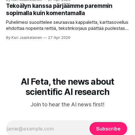
erilaisia komentoja, eikä mikään niistä oikein “puhu”
Tekoälyn kanssa pärjäämme paremmin
toistensa kanssa. Lopputulos on pienen palapelityön tulos.
sopimalla kuin komentamalla
Vuosia on ajateltu, että näin tämän kuuluukin mennä. Puhe
on sanoja ja lauseita – hyvin jäsenneltyä.
Puhelimesi suosittelee seuraavaa kappaletta, karttasovellus
ehdottaa nopeinta reittiä, tekstinkorjaus päättää puolestasi,
mitä olit ehkä sanomassa. Harva näistä järjestelmistä
By Kari Jaaskelainen
27 Apr 2026
tottelee sinua sokeasti. Useammin huomaat itse
muokkaavasi tapojasi niiden mukaan – ja ne puolestaan
mukautuvat sinuun. Arkinen kokemus paljastaa: emme enää
elä maailmassa, jossa kone on vain hiljainen renki. Silti puhe
tekoälystä palaa
AI Feta, the news about
scientific AI research
Join to hear the AI news first!
Subscribe