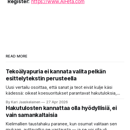
Register:
https://www.AiFeta.com
READ MORE
Tekoälyapuria ei kannata valita pelkän
esittelytekstin perusteella
Uusi vertailu osoittaa, että sanat ja teot eivät kulje käsi
kädessä: oikeat koesuoritukset parantavat hakutuloksia,
kun etsitään sopivaa tekoälyapuria tuhansien joukosta. Olet
By Kari Jaaskelainen
27 Apr 2026
etsimässä verkosta apuria, joka hoitaisi puolestasi arjen
Hakutulosten kannattaa olla hyödyllisiä, ei
askareita: täyttäisi lomakkeen, järjestäisi matkasuunnitelman
vain samankaltaisia
tai seulisi pitkän asiakirjakasan ydinkohdat. Vastassa on
valikoima, joka muistuttaa sovelluskauppaa steroideilla.
Kielimallien taustahaku paranee, kun osumat valitaan sen
Jokainen ”tekoälyagentti” lupaa paljon
mukaan, auttavatko ne vastausta — ja se voi olla yli