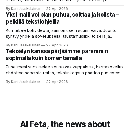
satakertaisesti nopeampaa kuin nykyinen tapa. Kuvittele,
By Kari Jaaskelainen
27 Apr 2026
että kysyt työpaikan chat-robotilta: “Mitä viime kuun
Yksi malli voi pian puhua, soittaa ja kolista –
kokouspäiväkirjassa päätettiin etätyöpäivistä?” Robotti
pelkillä tekstiohjeilla
selaa arkistoja ja poimii sinulle pätkän, jossa toistellaan, mitä
etätyö tarkoittaa. Teksti on aiheeltaan lähellä kysymystä,
Kun tekee kotivideota, ääni on usein suurin vaiva. Juonto
syntyy yhdellä sovelluksella, taustamusiikki toisella ja
ukkosen jyrinä kolmannella. Jokainen työkalu ymmärtää
By Kari Jaaskelainen
27 Apr 2026
erilaisia komentoja, eikä mikään niistä oikein “puhu”
Tekoälyn kanssa pärjäämme paremmin
toistensa kanssa. Lopputulos on pienen palapelityön tulos.
sopimalla kuin komentamalla
Vuosia on ajateltu, että näin tämän kuuluukin mennä. Puhe
on sanoja ja lauseita – hyvin jäsenneltyä.
Puhelimesi suosittelee seuraavaa kappaletta, karttasovellus
ehdottaa nopeinta reittiä, tekstinkorjaus päättää puolestasi,
mitä olit ehkä sanomassa. Harva näistä järjestelmistä
By Kari Jaaskelainen
27 Apr 2026
tottelee sinua sokeasti. Useammin huomaat itse
muokkaavasi tapojasi niiden mukaan – ja ne puolestaan
mukautuvat sinuun. Arkinen kokemus paljastaa: emme enää
elä maailmassa, jossa kone on vain hiljainen renki. Silti puhe
tekoälystä palaa
AI Feta, the news about