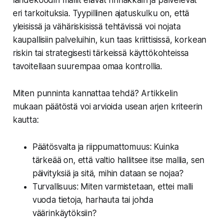
lähdekoodin mallit elävät rinnakkain ja palvelevat
eri tarkoituksia. Tyypillinen ajatuskulku on, että
yleisissä ja vähäriskisissä tehtävissä voi nojata
kaupallisiin palveluihin, kun taas kriittisissä, korkean
riskin tai strategisesti tärkeissä käyttökohteissa
tavoitellaan suurempaa omaa kontrollia.
Miten punninta kannattaa tehdä? Artikkelin
mukaan päätöstä voi arvioida usean arjen kriteerin
kautta:
Päätösvalta ja riippumattomuus: Kuinka
tärkeää on, että valtio hallitsee itse mallia, sen
päivityksiä ja sitä, mihin dataan se nojaa?
Turvallisuus: Miten varmistetaan, ettei malli
vuoda tietoja, harhauta tai johda
väärinkäytöksiin?