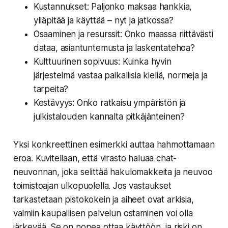
Kustannukset: Paljonko maksaa hankkia,
ylläpitää ja käyttää – nyt ja jatkossa?
Osaaminen ja resurssit: Onko maassa riittävästi
dataa, asiantuntemusta ja laskentatehoa?
Kulttuurinen sopivuus: Kuinka hyvin
järjestelmä vastaa paikallisia kieliä, normeja ja
tarpeita?
Kestävyys: Onko ratkaisu ympäristön ja
julkistalouden kannalta pitkäjänteinen?
Yksi konkreettinen esimerkki auttaa hahmottamaan
eroa. Kuvitellaan, että virasto haluaa chat-
neuvonnan, joka selittää hakulomakkeita ja neuvoo
toimistoajan ulkopuolella. Jos vastaukset
tarkastetaan pistokokein ja aiheet ovat arkisia,
valmiin kaupallisen palvelun ostaminen voi olla
järkevää. Se on nopea ottaa käyttöön, ja riski on