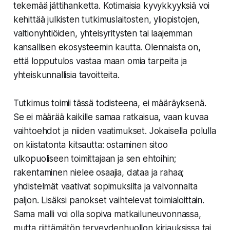
tekemää jättihanketta. Kotimaisia kyvykkyyksiä voi
kehittää julkisten tutkimuslaitosten, yliopistojen,
valtionyhtiöiden, yhteisyritysten tai laajemman
kansallisen ekosysteemin kautta. Olennaista on,
että lopputulos vastaa maan omia tarpeita ja
yhteiskunnallisia tavoitteita.
Tutkimus toimii tässä todisteena, ei määräyksenä.
Se ei määrää kaikille samaa ratkaisua, vaan kuvaa
vaihtoehdot ja niiden vaatimukset. Jokaisella polulla
on kiistatonta kitsautta: ostaminen sitoo
ulkopuoliseen toimittajaan ja sen ehtoihin;
rakentaminen nielee osaajia, dataa ja rahaa;
yhdistelmät vaativat sopimuksilta ja valvonnalta
paljon. Lisäksi panokset vaihtelevat toimialoittain.
Sama malli voi olla sopiva matkailuneuvonnassa,
mutta riittämätön terveydenhuollon kirjauksissa tai