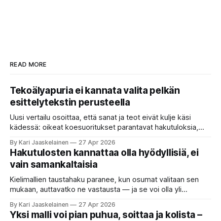
READ MORE
Tekoälyapuria ei kannata valita pelkän
esittelytekstin perusteella
Uusi vertailu osoittaa, että sanat ja teot eivät kulje käsi
kädessä: oikeat koesuoritukset parantavat hakutuloksia,
kun etsitään sopivaa tekoälyapuria tuhansien joukosta. Olet
By Kari Jaaskelainen
27 Apr 2026
etsimässä verkosta apuria, joka hoitaisi puolestasi arjen
Hakutulosten kannattaa olla hyödyllisiä, ei
askareita: täyttäisi lomakkeen, järjestäisi matkasuunnitelman
vain samankaltaisia
tai seulisi pitkän asiakirjakasan ydinkohdat. Vastassa on
valikoima, joka muistuttaa sovelluskauppaa steroideilla.
Kielimallien taustahaku paranee, kun osumat valitaan sen
Jokainen ”tekoälyagentti” lupaa paljon
mukaan, auttavatko ne vastausta — ja se voi olla yli
satakertaisesti nopeampaa kuin nykyinen tapa. Kuvittele,
By Kari Jaaskelainen
27 Apr 2026
että kysyt työpaikan chat-robotilta: “Mitä viime kuun
Yksi malli voi pian puhua, soittaa ja kolista –
kokouspäiväkirjassa päätettiin etätyöpäivistä?” Robotti