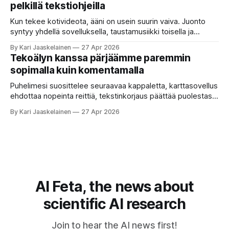
pelkillä tekstiohjeilla
selaa arkistoja ja poimii sinulle pätkän, jossa toistellaan, mitä
etätyö tarkoittaa. Teksti on aiheeltaan lähellä kysymystä,
Kun tekee kotivideota, ääni on usein suurin vaiva. Juonto
syntyy yhdellä sovelluksella, taustamusiikki toisella ja
ukkosen jyrinä kolmannella. Jokainen työkalu ymmärtää
By Kari Jaaskelainen
27 Apr 2026
erilaisia komentoja, eikä mikään niistä oikein “puhu”
Tekoälyn kanssa pärjäämme paremmin
toistensa kanssa. Lopputulos on pienen palapelityön tulos.
sopimalla kuin komentamalla
Vuosia on ajateltu, että näin tämän kuuluukin mennä. Puhe
on sanoja ja lauseita – hyvin jäsenneltyä.
Puhelimesi suosittelee seuraavaa kappaletta, karttasovellus
ehdottaa nopeinta reittiä, tekstinkorjaus päättää puolestasi,
mitä olit ehkä sanomassa. Harva näistä järjestelmistä
By Kari Jaaskelainen
27 Apr 2026
tottelee sinua sokeasti. Useammin huomaat itse
muokkaavasi tapojasi niiden mukaan – ja ne puolestaan
mukautuvat sinuun. Arkinen kokemus paljastaa: emme enää
elä maailmassa, jossa kone on vain hiljainen renki. Silti puhe
tekoälystä palaa
AI Feta, the news about
scientific AI research
Join to hear the AI news first!