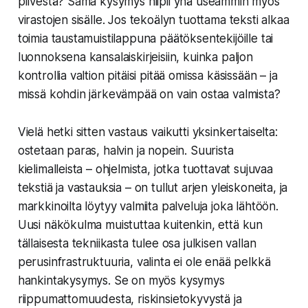
pilvestä? Sama kysymys hiipii yhä useammin myös
virastojen sisälle. Jos tekoälyn tuottama teksti alkaa
toimia taustamuistilappuna päätöksentekijöille tai
luonnoksena kansalaiskirjeisiin, kuinka paljon
kontrollia valtion pitäisi pitää omissa käsissään – ja
missä kohdin järkevämpää on vain ostaa valmista?
Vielä hetki sitten vastaus vaikutti yksinkertaiselta:
ostetaan paras, halvin ja nopein. Suurista
kielimalleista – ohjelmista, jotka tuottavat sujuvaa
tekstiä ja vastauksia – on tullut arjen yleiskoneita, ja
markkinoilta löytyy valmiita palveluja joka lähtöön.
Uusi näkökulma muistuttaa kuitenkin, että kun
tällaisesta tekniikasta tulee osa julkisen vallan
perusinfrastruktuuria, valinta ei ole enää pelkkä
hankintakysymys. Se on myös kysymys
riippumattomuudesta, riskinsietokyvystä ja