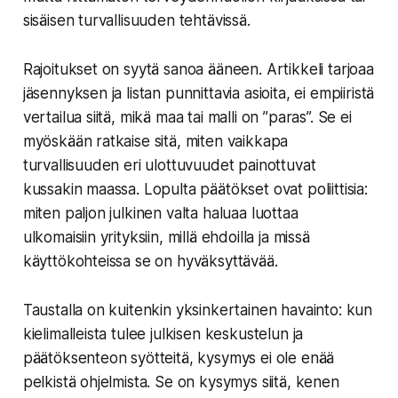
sisäisen turvallisuuden tehtävissä.
Rajoitukset on syytä sanoa ääneen. Artikkeli tarjoaa
jäsennyksen ja listan punnittavia asioita, ei empiiristä
vertailua siitä, mikä maa tai malli on ”paras”. Se ei
myöskään ratkaise sitä, miten vaikkapa
turvallisuuden eri ulottuvuudet painottuvat
kussakin maassa. Lopulta päätökset ovat poliittisia:
miten paljon julkinen valta haluaa luottaa
ulkomaisiin yrityksiin, millä ehdoilla ja missä
käyttökohteissa se on hyväksyttävää.
Taustalla on kuitenkin yksinkertainen havainto: kun
kielimalleista tulee julkisen keskustelun ja
päätöksenteon syötteitä, kysymys ei ole enää
pelkistä ohjelmista. Se on kysymys siitä, kenen