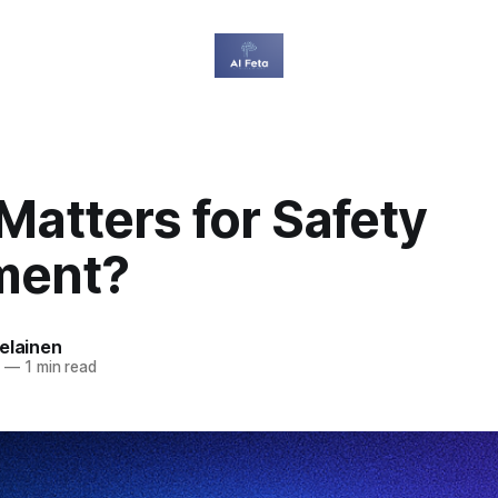
atters for Safety
ment?
elainen
6
—
1 min read