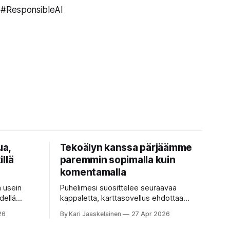
 #ResponsibleAI
ua,
Tekoälyn kanssa pärjäämme
illä
paremmin sopimalla kuin
komentamalla
n usein
Puhelimesi suosittelee seuraavaa
dellä
kappaletta, karttasovellus ehdottaa
isella ja
nopeinta reittiä, tekstinkorjaus päättää
26
By Kari Jaaskelainen
27 Apr 2026
okainen
puolestasi, mitä olit ehkä sanomassa.
mentoja,
Harva näistä järjestelmistä tottelee sinua