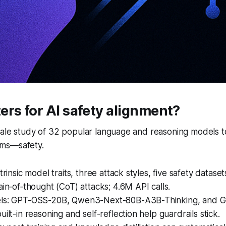
rs for AI safety alignment?
cale study of 32 popular language and reasoning models t
ms—safety.
trinsic model traits, three attack styles, five safety dataset
ain‑of‑thought (CoT) attacks; 4.6M API calls.
els: GPT-OSS-20B, Qwen3-Next-80B-A3B-Thinking, and
uilt-in reasoning and self-reflection help guardrails stick.