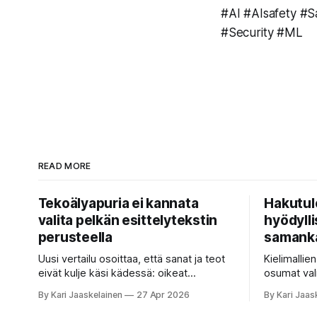
#AI #AIsafety #
#Security #ML
READ MORE
Tekoälyapuria ei kannata
Hakutul
valita pelkän esittelytekstin
hyödyllis
perusteella
samanka
Uusi vertailu osoittaa, että sanat ja teot
Kielimallie
eivät kulje käsi kädessä: oikeat
osumat val
koesuoritukset parantavat hakutuloksia,
ne vastaust
By Kari Jaaskelainen
27 Apr 2026
By Kari Jaas
kun etsitään sopivaa tekoälyapuria
satakertai
tuhansien joukosta. Olet etsimässä
nykyinen tapa. Kuvittele, 