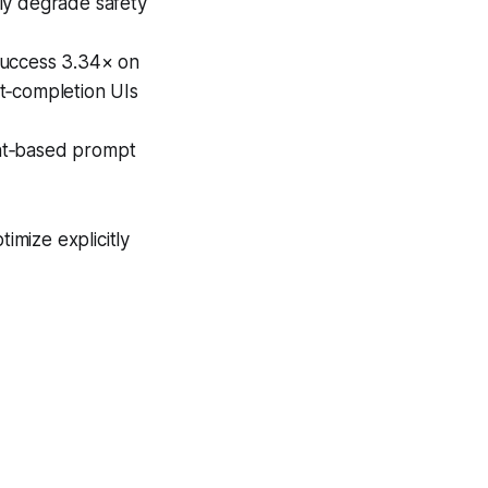
lly degrade safety
 success 3.34× on
t‑completion UIs
ient‑based prompt
mize explicitly