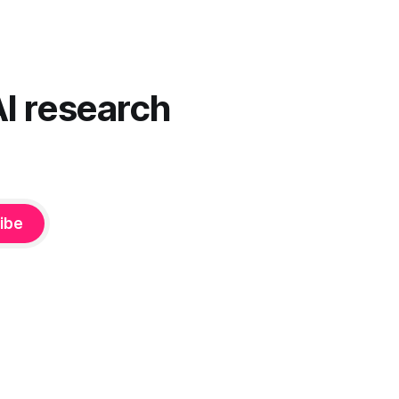
u”
sokeasti. Useammin huomaat itse
 on pienen
muokkaavasi tapojasi niiden mukaan – ja
ne puolestaan mukautuvat sinuun.
nnä. Puhe
Arkinen kokemus paljastaa: emme enää
äsenneltyä.
elä maailmassa, jossa kone on vain
AI research
hiljainen renki. Silti puhe tekoälystä palaa
ibe