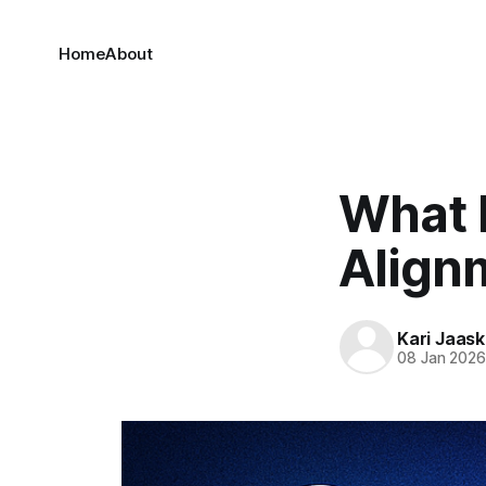
Home
About
What M
Align
Kari Jaask
08 Jan 202