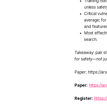
Training ris
unless safety
Critical vul
average; fo
and features 
Most effecti
search.
Takeaway: pair st
for safety—not jus
Paper: https://ar
Paper:
https://a
Register:
https: