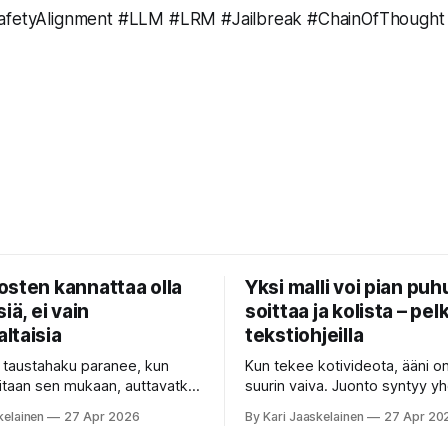
SafetyAlignment #LLM #LRM #Jailbreak #ChainOfThought
osten kannattaa olla
Yksi malli voi pian puh
iä, ei vain
soittaa ja kolista – pelk
ltaisia
tekstiohjeilla
n taustahaku paranee, kun
Kun tekee kotivideota, ääni o
itaan sen mukaan, auttavatko
suurin vaiva. Juonto syntyy yh
a — ja se voi olla yli
sovelluksella, taustamusiikki to
kelainen
27 Apr 2026
By Kari Jaaskelainen
27 Apr 20
sesti nopeampaa kuin
ukkosen jyrinä kolmannella. J
että kysyt
työkalu ymmärtää erilaisia ko