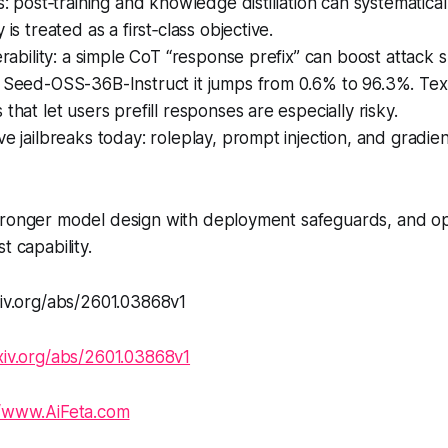
ks: post‑training and knowledge distillation can systematica
 is treated as a first‑class objective.
nerability: a simple CoT “response prefix” can boost attack
r Seed-OSS-36B-Instruct it jumps from 0.6% to 96.3%. Tex
that let users prefill responses are especially risky.
ve jailbreaks today: roleplay, prompt injection, and grad
ronger model design with deployment safeguards, and opti
t capability.
xiv.org/abs/2601.03868v1
rxiv.org/abs/2601.03868v1
//www.AiFeta.com