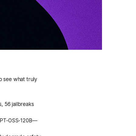
o see what truly
s, 56 jailbreaks
 GPT-OSS-120B—