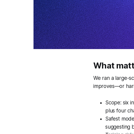
What matte
We ran a large-s
improves—or har
Scope: six in
plus four ch
Safest mod
suggesting b