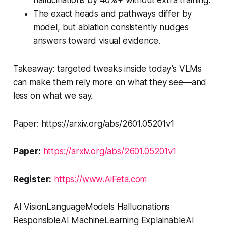
hallucinations by 40%+ without extra training.
The exact heads and pathways differ by
model, but ablation consistently nudges
answers toward visual evidence.
Takeaway: targeted tweaks inside today’s VLMs
can make them rely more on what they see—and
less on what we say.
Paper: https://arxiv.org/abs/2601.05201v1
Paper:
https://arxiv.org/abs/2601.05201v1
Register:
https://www.AiFeta.com
AI VisionLanguageModels Hallucinations
ResponsibleAI MachineLearning ExplainableAI