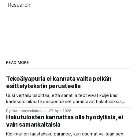
Research
READ MORE
Tekoälyapuria ei kannata valita pelkän
esittelytekstin perusteella
Uusi vertailu osoittaa, että sanat ja teot eivät kulje käsi
kädessä: oikeat koesuoritukset parantavat hakutuloksia,
kun etsitään sopivaa tekoälyapuria tuhansien joukosta. Olet
By Kari Jaaskelainen
27 Apr 2026
etsimässä verkosta apuria, joka hoitaisi puolestasi arjen
Hakutulosten kannattaa olla hyödyllisiä, ei
askareita: täyttäisi lomakkeen, järjestäisi matkasuunnitelman
vain samankaltaisia
tai seulisi pitkän asiakirjakasan ydinkohdat. Vastassa on
valikoima, joka muistuttaa sovelluskauppaa steroideilla.
Kielimallien taustahaku paranee, kun osumat valitaan sen