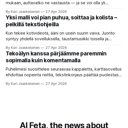
Jokainen ”tekoälyagentti” lupaa paljon
mukaan, auttavatko ne vastausta — ja se voi olla yli
satakertaisesti nopeampaa kuin nykyinen tapa. Kuvittele,
By Kari Jaaskelainen
27 Apr 2026
että kysyt työpaikan chat-robotilta: “Mitä viime kuun
Yksi malli voi pian puhua, soittaa ja kolista –
kokouspäiväkirjassa päätettiin etätyöpäivistä?” Robotti
pelkillä tekstiohjeilla
selaa arkistoja ja poimii sinulle pätkän, jossa toistellaan, mitä
etätyö tarkoittaa. Teksti on aiheeltaan lähellä kysymystä,
Kun tekee kotivideota, ääni on usein suurin vaiva. Juonto
syntyy yhdellä sovelluksella, taustamusiikki toisella ja
ukkosen jyrinä kolmannella. Jokainen työkalu ymmärtää
By Kari Jaaskelainen
27 Apr 2026
erilaisia komentoja, eikä mikään niistä oikein “puhu”
Tekoälyn kanssa pärjäämme paremmin
toistensa kanssa. Lopputulos on pienen palapelityön tulos.
sopimalla kuin komentamalla
Vuosia on ajateltu, että näin tämän kuuluukin mennä. Puhe
on sanoja ja lauseita – hyvin jäsenneltyä.
Puhelimesi suosittelee seuraavaa kappaletta, karttasovellus
ehdottaa nopeinta reittiä, tekstinkorjaus päättää puolestasi,
mitä olit ehkä sanomassa. Harva näistä järjestelmistä
By Kari Jaaskelainen
27 Apr 2026
tottelee sinua sokeasti. Useammin huomaat itse
muokkaavasi tapojasi niiden mukaan – ja ne puolestaan
mukautuvat sinuun. Arkinen kokemus paljastaa: emme enää
elä maailmassa, jossa kone on vain hiljainen renki. Silti puhe
tekoälystä palaa
AI Feta, the news about