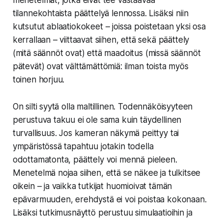
menetelmät, jotka eivät tee vastaavaa
tilannekohtaista päättelyä lennossa. Lisäksi niin
kutsutut ablaatiokokeet – joissa poistetaan yksi osa
kerrallaan – viittaavat siihen, että sekä päättely
(mitä säännöt ovat) että maadoitus (missä säännöt
pätevät) ovat välttämättömiä: ilman toista myös
toinen horjuu.
On silti syytä olla maltillinen. Todennäköisyyteen
perustuva takuu ei ole sama kuin täydellinen
turvallisuus. Jos kameran näkymä peittyy tai
ympäristössä tapahtuu jotakin todella
odottamatonta, päättely voi mennä pieleen.
Menetelmä nojaa siihen, että se näkee ja tulkitsee
oikein – ja vaikka tutkijat huomioivat tämän
epävarmuuden, erehdystä ei voi poistaa kokonaan.
Lisäksi tutkimusnäyttö perustuu simulaatioihin ja