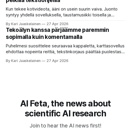
pelkillä tekstiohjeilla
selaa arkistoja ja poimii sinulle pätkän, jossa toistellaan, mitä
etätyö tarkoittaa. Teksti on aiheeltaan lähellä kysymystä,
Kun tekee kotivideota, ääni on usein suurin vaiva. Juonto
syntyy yhdellä sovelluksella, taustamusiikki toisella ja
ukkosen jyrinä kolmannella. Jokainen työkalu ymmärtää
By Kari Jaaskelainen
27 Apr 2026
erilaisia komentoja, eikä mikään niistä oikein “puhu”
Tekoälyn kanssa pärjäämme paremmin
toistensa kanssa. Lopputulos on pienen palapelityön tulos.
sopimalla kuin komentamalla
Vuosia on ajateltu, että näin tämän kuuluukin mennä. Puhe
on sanoja ja lauseita – hyvin jäsenneltyä.
Puhelimesi suosittelee seuraavaa kappaletta, karttasovellus
ehdottaa nopeinta reittiä, tekstinkorjaus päättää puolestasi,
mitä olit ehkä sanomassa. Harva näistä järjestelmistä
By Kari Jaaskelainen
27 Apr 2026
tottelee sinua sokeasti. Useammin huomaat itse
muokkaavasi tapojasi niiden mukaan – ja ne puolestaan
mukautuvat sinuun. Arkinen kokemus paljastaa: emme enää
elä maailmassa, jossa kone on vain hiljainen renki. Silti puhe
tekoälystä palaa
AI Feta, the news about
scientific AI research
Join to hear the AI news first!