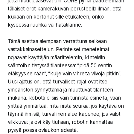
jotta muut pääsevät ohi. CORE pyrkii päättelemään
tällaiset erot kamerakuvan perusteella ilman, että
kukaan on kertonut sille etukäteen, onko
kyseessä ruuhka vai hätätilanne.
Tämä asettaa aiempaan verrattuna selkeän
vastakkainasettelun. Perinteiset menetelmät
nojaavat käyttäjän määrittelemiin, kiinteisiin
sääntöihin tietyssä tilanteessa: ”pidä 50 sentin
etäisyys seinään”, ”kulje vain vihreitä viivoja pitkin”.
Uusi ajatus on, että turvalliset rajat ovat itse
ympäristön synnyttämiä ja muuttuvat tilanteen
mukana. Robotti ei siis vain tunnista esineitä, vaan
yrittää ymmärtää, mitä niistä seuraa: jos käytävä on
täynnä ihmisiä, turvallinen alue kapenee; jos valot
vilkkuvat ja ovi käy tiuhaan, robotin kannattaa
pysyä poissa oviaukon edestä.