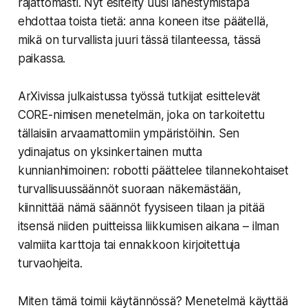
rajattomasti. Nyt esitelty uusi lähestymistapa
ehdottaa toista tietä: anna koneen itse päätellä,
mikä on turvallista juuri tässä tilanteessa, tässä
paikassa.
ArXivissa julkaistussa työssä tutkijat esittelevät
CORE-nimisen menetelmän, joka on tarkoitettu
tällaisiin arvaamattomiin ympäristöihin. Sen
ydinajatus on yksinkertainen mutta
kunnianhimoinen: robotti
päättelee
tilannekohtaiset
turvallisuussäännöt suoraan näkemästään,
kiinnittää nämä säännöt fyysiseen tilaan ja pitää
itsensä niiden puitteissa liikkumisen aikana – ilman
valmiita karttoja tai ennakkoon kirjoitettuja
turvaohjeita.
Miten tämä toimii käytännössä? Menetelmä käyttää