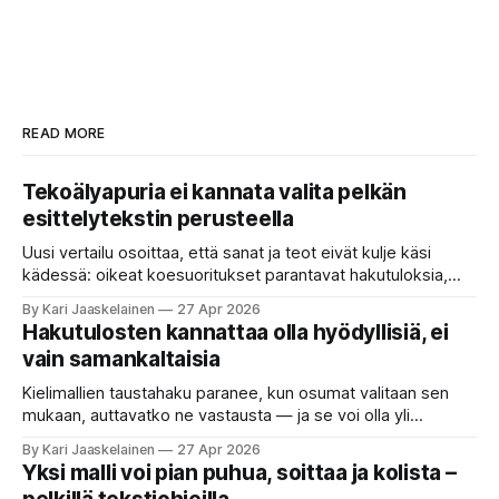
READ MORE
Tekoälyapuria ei kannata valita pelkän
esittelytekstin perusteella
Uusi vertailu osoittaa, että sanat ja teot eivät kulje käsi
kädessä: oikeat koesuoritukset parantavat hakutuloksia,
kun etsitään sopivaa tekoälyapuria tuhansien joukosta. Olet
By Kari Jaaskelainen
27 Apr 2026
etsimässä verkosta apuria, joka hoitaisi puolestasi arjen
Hakutulosten kannattaa olla hyödyllisiä, ei
askareita: täyttäisi lomakkeen, järjestäisi matkasuunnitelman
vain samankaltaisia
tai seulisi pitkän asiakirjakasan ydinkohdat. Vastassa on
valikoima, joka muistuttaa sovelluskauppaa steroideilla.
Kielimallien taustahaku paranee, kun osumat valitaan sen
Jokainen ”tekoälyagentti” lupaa paljon
mukaan, auttavatko ne vastausta — ja se voi olla yli
satakertaisesti nopeampaa kuin nykyinen tapa. Kuvittele,
By Kari Jaaskelainen
27 Apr 2026
että kysyt työpaikan chat-robotilta: “Mitä viime kuun
Yksi malli voi pian puhua, soittaa ja kolista –
kokouspäiväkirjassa päätettiin etätyöpäivistä?” Robotti