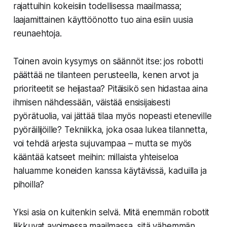
rajattuihin kokeisiin todellisessa maailmassa;
laajamittainen käyttöönotto tuo aina esiin uusia
reunaehtoja.
Toinen avoin kysymys on säännöt itse: jos robotti
päättää ne tilanteen perusteella, kenen arvot ja
prioriteetit se heijastaa? Pitäisikö sen hidastaa aina
ihmisen nähdessään, väistää ensisijaisesti
pyörätuolia, vai jättää tilaa myös nopeasti eteneville
pyöräilijöille? Tekniikka, joka osaa lukea tilannetta,
voi tehdä arjesta sujuvampaa – mutta se myös
kääntää katseet meihin: millaista yhteiseloa
haluamme koneiden kanssa käytävissä, kaduilla ja
pihoilla?
Yksi asia on kuitenkin selvä. Mitä enemmän robotit
liikkuvat avoimessa maailmassa, sitä vähemmän