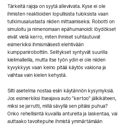
Tärkeitä rajoja on syytä alleviivata. Kyse ei ole
ihmisten reaktioiden lopullisista tuloksista vaan
tutkimusalustasta niiden mittaamiseksi. Robotti on
simuloitu ja nimenomaan epähumanoidi: löydökset
eivät vielä kerro, miten ihmiset suhtautuvat
esimerkiksi ihmismäisesti elehtivään
kumppanirobottiin. Selitykset syntyvät suurilla
kielimalleilla, mutta itse työn ydin ei ole niiden
kyvykkyys vaan keino pitää käytös vakiona ja
vaihtaa vain kielen kehystä.
Silti asetelma nostaa esiin käytännön kysymyksiä.
Jos esimerkiksi itseajava auto ”kertoo” jälkikäteen,
miksi se jarrutti, millä sävyllä sen pitäisi puhua?
Onko rehellisintä kuvailla antureita ja laskentaa, vai
auttaako tavoitepuhe ihmistä ymmärtämään