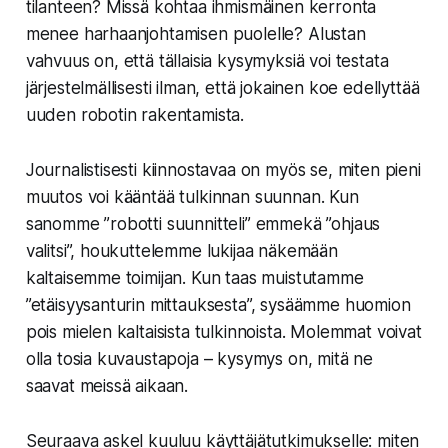
tilanteen? Missä kohtaa ihmismäinen kerronta
menee harhaanjohtamisen puolelle? Alustan
vahvuus on, että tällaisia kysymyksiä voi testata
järjestelmällisesti ilman, että jokainen koe edellyttää
uuden robotin rakentamista.
Journalistisesti kiinnostavaa on myös se, miten pieni
muutos voi kääntää tulkinnan suunnan. Kun
sanomme ”robotti suunnitteli” emmekä ”ohjaus
valitsi”, houkuttelemme lukijaa näkemään
kaltaisemme toimijan. Kun taas muistutamme
”etäisyysanturin mittauksesta”, sysäämme huomion
pois mielen kaltaisista tulkinnoista. Molemmat voivat
olla tosia kuvaustapoja – kysymys on, mitä ne
saavat meissä aikaan.
Seuraava askel kuuluu käyttäjätutkimukselle: miten