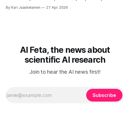
mitä olit ehkä sanomassa. Harva näistä järjestelmistä
By Kari Jaaskelainen
27 Apr 2026
tottelee sinua sokeasti. Useammin huomaat itse
muokkaavasi tapojasi niiden mukaan – ja ne puolestaan
mukautuvat sinuun. Arkinen kokemus paljastaa: emme enää
elä maailmassa, jossa kone on vain hiljainen renki. Silti puhe
tekoälystä palaa
AI Feta, the news about
scientific AI research
Join to hear the AI news first!
Subscribe