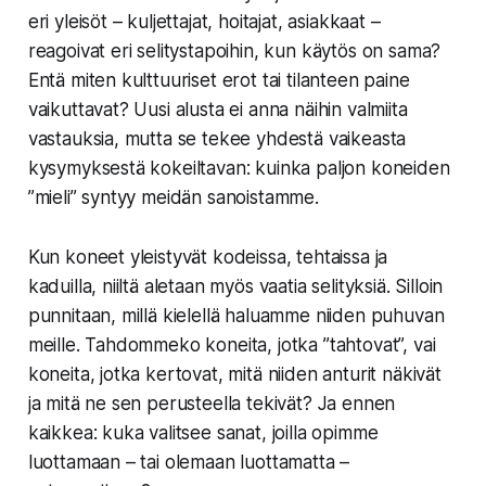
eri yleisöt – kuljettajat, hoitajat, asiakkaat –
reagoivat eri selitystapoihin, kun käytös on sama?
Entä miten kulttuuriset erot tai tilanteen paine
vaikuttavat? Uusi alusta ei anna näihin valmiita
vastauksia, mutta se tekee yhdestä vaikeasta
kysymyksestä kokeiltavan: kuinka paljon koneiden
”mieli” syntyy meidän sanoistamme.
Kun koneet yleistyvät kodeissa, tehtaissa ja
kaduilla, niiltä aletaan myös vaatia selityksiä. Silloin
punnitaan, millä kielellä haluamme niiden puhuvan
meille. Tahdommeko koneita, jotka ”tahtovat”, vai
koneita, jotka kertovat, mitä niiden anturit näkivät
ja mitä ne sen perusteella tekivät? Ja ennen
kaikkea: kuka valitsee sanat, joilla opimme
luottamaan – tai olemaan luottamatta –