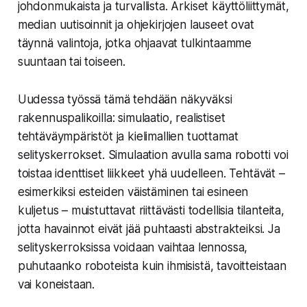
johdonmukaista ja turvallista. Arkiset käyttöliittymät,
median uutisoinnit ja ohjekirjojen lauseet ovat
täynnä valintoja, jotka ohjaavat tulkintaamme
suuntaan tai toiseen.
Uudessa työssä tämä tehdään näkyväksi
rakennuspalikoilla: simulaatio, realistiset
tehtäväympäristöt ja kielimallien tuottamat
selityskerrokset. Simulaation avulla sama robotti voi
toistaa identtiset liikkeet yhä uudelleen. Tehtävät –
esimerkiksi esteiden väistäminen tai esineen
kuljetus – muistuttavat riittävästi todellisia tilanteita,
jotta havainnot eivät jää puhtaasti abstrakteiksi. Ja
selityskerroksissa voidaan vaihtaa lennossa,
puhutaanko roboteista kuin ihmisistä, tavoitteistaan
vai koneistaan.