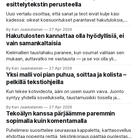
esittelytekstin perusteella
Uusi vertailu osoittaa, että sanat ja teot eivät kulje käsi
kädessä: oikeat koesuoritukset parantavat hakutuloksia,
kun etsitään sopivaa tekoälyapuria tuhansien joukosta. Olet
By Kari Jaaskelainen
27 Apr 2026
etsimässä verkosta apuria, joka hoitaisi puolestasi arjen
Hakutulosten kannattaa olla hyödyllisiä, ei
askareita: täyttäisi lomakkeen, järjestäisi matkasuunnitelman
vain samankaltaisia
tai seulisi pitkän asiakirjakasan ydinkohdat. Vastassa on
valikoima, joka muistuttaa sovelluskauppaa steroideilla.
Kielimallien taustahaku paranee, kun osumat valitaan sen
Jokainen ”tekoälyagentti” lupaa paljon
mukaan, auttavatko ne vastausta — ja se voi olla yli
satakertaisesti nopeampaa kuin nykyinen tapa. Kuvittele,
By Kari Jaaskelainen
27 Apr 2026
että kysyt työpaikan chat-robotilta: “Mitä viime kuun
Yksi malli voi pian puhua, soittaa ja kolista –
kokouspäiväkirjassa päätettiin etätyöpäivistä?” Robotti
pelkillä tekstiohjeilla
selaa arkistoja ja poimii sinulle pätkän, jossa toistellaan, mitä
etätyö tarkoittaa. Teksti on aiheeltaan lähellä kysymystä,
Kun tekee kotivideota, ääni on usein suurin vaiva. Juonto
syntyy yhdellä sovelluksella, taustamusiikki toisella ja
ukkosen jyrinä kolmannella. Jokainen työkalu ymmärtää
By Kari Jaaskelainen
27 Apr 2026
erilaisia komentoja, eikä mikään niistä oikein “puhu”
Tekoälyn kanssa pärjäämme paremmin
toistensa kanssa. Lopputulos on pienen palapelityön tulos.
sopimalla kuin komentamalla
Vuosia on ajateltu, että näin tämän kuuluukin mennä. Puhe
on sanoja ja lauseita – hyvin jäsenneltyä.
Puhelimesi suosittelee seuraavaa kappaletta, karttasovellus
ehdottaa nopeinta reittiä, tekstinkorjaus päättää puolestasi,