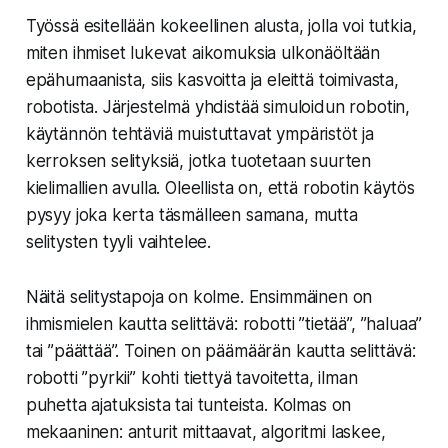
Työssä esitellään kokeellinen alusta, jolla voi tutkia,
miten ihmiset lukevat aikomuksia ulkonäöltään
epähumaanista, siis kasvoitta ja eleittä toimivasta,
robotista. Järjestelmä yhdistää simuloidun robotin,
käytännön tehtäviä muistuttavat ympäristöt ja
kerroksen selityksiä, jotka tuotetaan suurten
kielimallien avulla. Oleellista on, että robotin käytös
pysyy joka kerta täsmälleen samana, mutta
selitysten tyyli vaihtelee.
Näitä selitystapoja on kolme. Ensimmäinen on
ihmismielen kautta selittävä: robotti ”tietää”, ”haluaa”
tai ”päättää”. Toinen on päämäärän kautta selittävä:
robotti ”pyrkii” kohti tiettyä tavoitetta, ilman
puhetta ajatuksista tai tunteista. Kolmas on
mekaaninen: anturit mittaavat, algoritmi laskee,