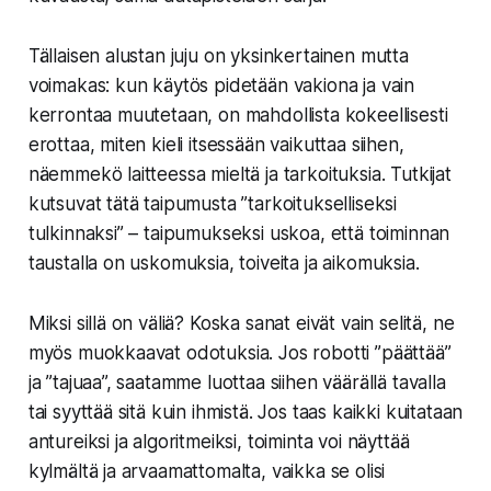
Tällaisen alustan juju on yksinkertainen mutta
voimakas: kun käytös pidetään vakiona ja vain
kerrontaa muutetaan, on mahdollista kokeellisesti
erottaa, miten kieli itsessään vaikuttaa siihen,
näemmekö laitteessa mieltä ja tarkoituksia. Tutkijat
kutsuvat tätä taipumusta ”tarkoitukselliseksi
tulkinnaksi” – taipumukseksi uskoa, että toiminnan
taustalla on uskomuksia, toiveita ja aikomuksia.
Miksi sillä on väliä? Koska sanat eivät vain selitä, ne
myös muokkaavat odotuksia. Jos robotti ”päättää”
ja ”tajuaa”, saatamme luottaa siihen väärällä tavalla
tai syyttää sitä kuin ihmistä. Jos taas kaikki kuitataan
antureiksi ja algoritmeiksi, toiminta voi näyttää
kylmältä ja arvaamattomalta, vaikka se olisi