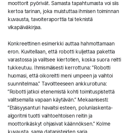
moottorit pyörivät. Samasta tapahtumasta voi siis
kertoa tarinan, joka muistuttaa ihmisen toiminnan
kuvausta, tavoiteraporttia tai teknistä
vikapäiväkirjaa.
Konkreettinen esimerkki auttaa hahmottamaan
eron. Kuvitellaan, että robotti kuljettaa pakettia
varastossa ja valitsee kiertotien, koska suora reitti
tukkeutuu. Ihmismäisesti kerrottuna: ”Robotti
huomasi, että oikoreitti meni umpeen ja vaihtoi
suunnitelmaa.” Tavoitteeseen ankkuroituna:
”Robotti jatkoi etenemistä kohti toimituspistettä
valitsemalla vapaan käytävän.” Mekaanisesti:
”Etäisyysanturi havaitsi esteen, polunlaskenta-
algoritmi tuotti vaihtoehtoisen reitin ja
moottorikäskyt ohjasivat käännöksen.” Kolme
kuvausta, sama datapisteiden sarja.