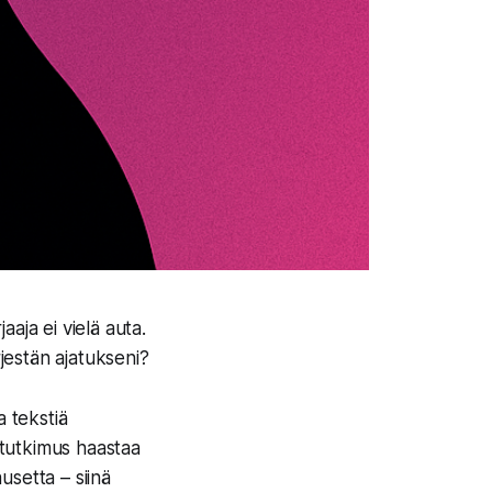
aaja ei vielä auta.
rjestän ajatukseni?
a tekstiä
i tutkimus haastaa
usetta – siinä