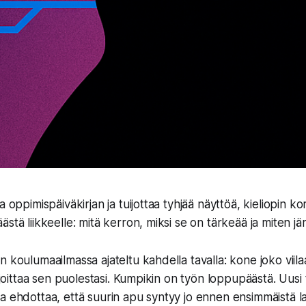
 oppimispäiväkirjan ja tuijottaa tyhjää näyttöä, kieliopin korj
stä liikkeelle: mitä kerron, miksi se on tärkeää ja miten jä
 koulumaailmassa ajateltu kahdella tavalla: kone joko viila
irjoittaa sen puolestasi. Kumpikin on työn loppupäästä. Uus
a ehdottaa, että suurin apu syntyy jo ennen ensimmäistä la