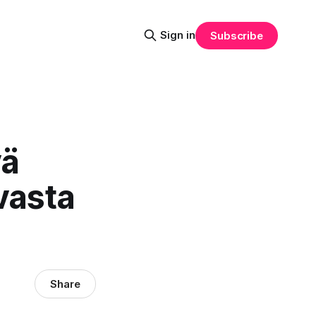
Sign in
Subscribe
yä
 vasta
Share