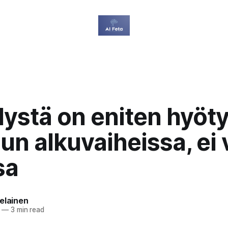
ystä on eniten hyöt
lun alkuvaiheissa, ei
sa
elainen
—
3 min read