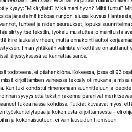
ilanteestaan. Sen sijaan että hän kirjoittaisi rutiininomaisen
ly kysyy: ”Mikä yllätti? Mikä meni hyvin? Miltä tuntui? Mit
ksista järjestelmä kokoaa rungon: alussa kuvaus tilanteesta,
ainnot, tunteet ja niiden seuraukset, lopuksi suunnitelma
taja siirtyy itse tekstiin, työkalu muistuttaa jo mainituista a
 että kiire laukaisi virheen, mutta ennakointi auttoi korjaama
rjestyksen. Ilman yhtäkään valmista virkettä se on auttanut 
missä järjestyksessä se kannattaa sanoa.
ssä todisteena, ei päähenkilönä. Kokeessa, jossa oli 93 osalli
: missä kirjoittamisen vaiheessa tekoäly oli mukana ja missä e
a. Kun tuki kohdistui nimenomaan suunnitteluun ja ideoi
hdinnan syvyys että tekstin rakenne paranivat merkitseväs
t saaneet tukea näissä kohdissa. Tutkijat kuvaavat myös, että
ien työskentelytapaa ja kokemusta kirjoittamisesta – eli oh
intoihin ja kokonaisuuteen, ei vain lauseiden hiomiseen.