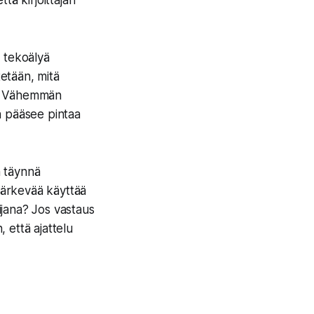
ttä kirjoittajan
ä tekoälyä
tetään, mitä
in. Vähemmän
n pääsee pintaa
n täynnä
o järkevää käyttää
oijana? Jos vastaus
 että ajattelu