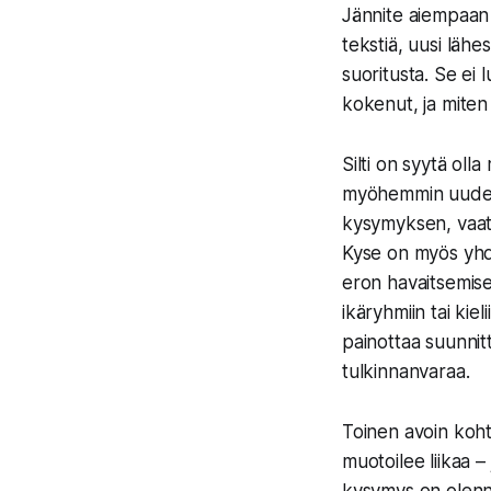
Jännite aiempaan 
tekstiä, uusi läh
suoritusta. Se ei l
kokenut, ja miten
Silti on syytä oll
myöhemmin uudesta
kysymyksen, vaatii
Kyse on myös yhde
eron havaitsemiseen
ikäryhmiin tai kiel
painottaa suunnit
tulkinnanvaraa.
Toinen avoin koht
muotoilee liikaa –