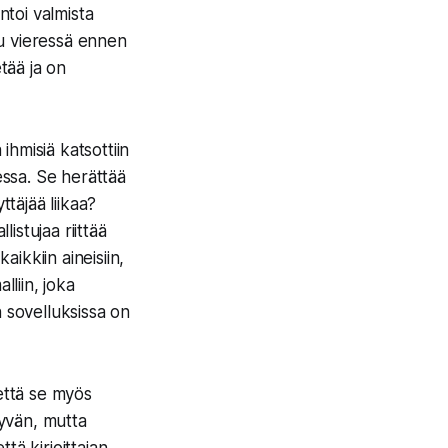
toi valmista
uu vieressä ennen
etää ja on
ihmisiä katsottiin
ssa. Se herättää
ttäjää liikaa?
istujaa riittää
aikkiin aineisiin,
lliin, joka
n sovelluksissa on
 että se myös
äyvän, mutta