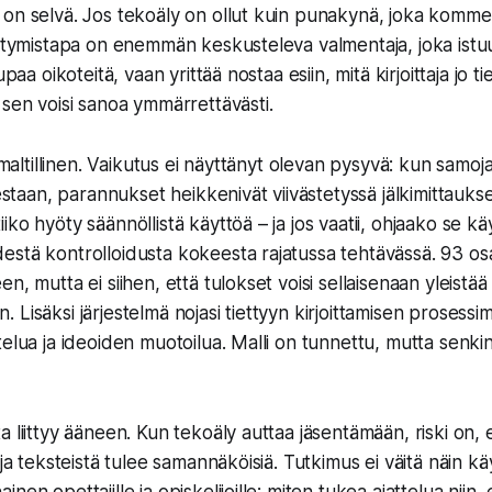
on selvä. Jos tekoäly on ollut kuin punakynä, joka kommen
estymistapa on enemmän keskusteleva valmentaja, joka ist
upaa oikoteitä, vaan yrittää nostaa esiin, mitä kirjoittaja jo ti
 sen voisi sanoa ymmärrettävästi.
a maltillinen. Vaikutus ei näyttänyt olevan pysyvä: kun samoja 
an, parannukset heikkenivät viivästetyssä jälkimittaukse
ko hyöty säännöllistä käyttöä – ja jos vaatii, ohjaako se käy
stä kontrolloidusta kokeesta rajatussa tehtävässä. 93 osall
, mutta ei siihen, että tulokset voisi sellaisenaan yleistää k
iin. Lisäksi järjestelmä nojasi tiettyyn kirjoittamisen prosessima
telua ja ideoiden muotoilua. Malli on tunnettu, mutta senki
a liittyy ääneen. Kun tekoäly auttaa jäsentämään, riski on,
 ja teksteistä tulee samannäköisiä. Tutkimus ei väitä näin k