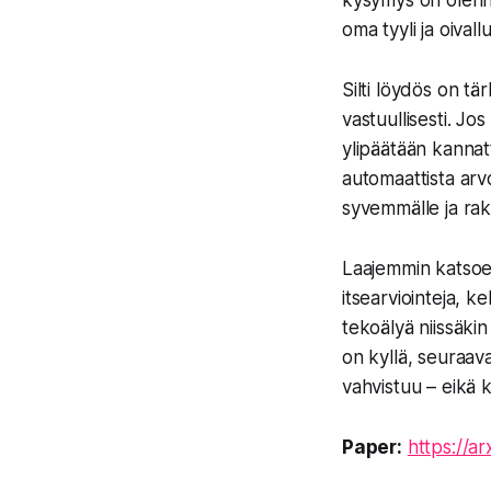
kysymys on olennain
oma tyyli ja oivall
Silti löydös on tä
vastuullisesti. Jo
ylipäätään kannat
automaattista arv
syvemmälle ja rak
Laajemmin katsoe
itsearviointeja, ke
tekoälyä niissäkin
on kyllä, seuraav
vahvistuu – eikä 
Paper:
https://a