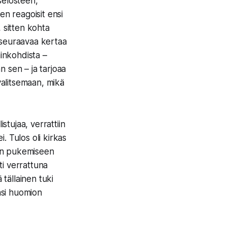
 selosteen,
en reagoisit ensi
 sitten kohta
 seuraavaa kertaa
vainkohdista –
an sen – ja tarjoaa
valitsemaan, mikä
stujaa, verrattiin
i. Tulos oli kirkas
den pukemiseen
ti verrattuna
 tällainen tuki
jasi huomion