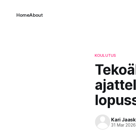
Home
About
KOULUTUS
Tekoäl
ajatte
lopus
Kari Jaask
31 Mar 2026