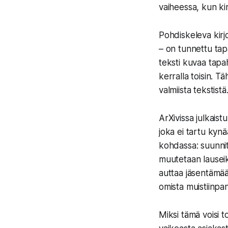
vaiheessa, kun ki
Pohdiskeleva kirjo
– on tunnettu tapa
teksti kuvaa tapah
kerralla toisin. T
valmiista tekstistä
ArXivissa julkaist
joka ei tartu kynä
kohdassa: suunnitt
muutetaan lauseik
auttaa jäsentämään
omista muistiinpano
Miksi tämä voisi t