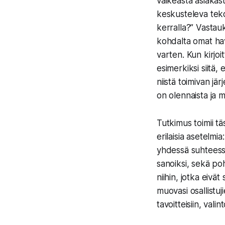
vaikeasta asiakast
keskusteleva tekoä
kerralla?” Vastau
kohdalta omat hav
varten. Kun kirjoit
esimerkiksi siitä,
niistä toimivan jä
on olennaista ja 
Tutkimus toimii tä
erilaisia asetelmia
yhdessä suhteess
sanoiksi, sekä po
niihin, jotka eivä
muovasi osallistuj
tavoitteisiin, val