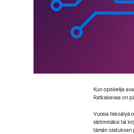
Kun opiskelija avaa
Ratkaisevaa on pää
Vuosia tekoälyä on
siistimmäksi tai k
tämän oletuksen j