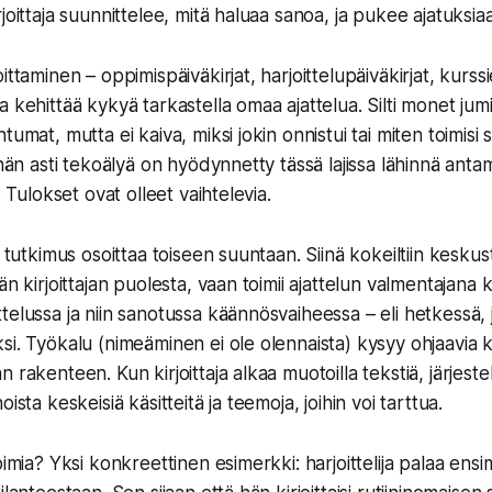
rjoittaja suunnittelee, mitä haluaa sanoa, ja pukee ajatuksi
ittaminen – oppimispäiväkirjat, harjoittelupäiväkirjat, kurs
 kehittää kykyä tarkastella omaa ajattelua. Silti monet jum
tumat, mutta ei kaiva, miksi jokin onnistui tai miten toimisi 
ähän asti tekoälyä on hyödynnetty tässä lajissa lähinnä ant
. Tulokset ovat olleet vaihtelevia.
u tutkimus osoittaa toiseen suuntaan. Siinä kokeiltiin kesku
än kirjoittajan puolesta, vaan toimii ajattelun valmentajana
elussa ja niin sanotussa käännösvaiheessa – eli hetkessä, j
si. Työkalu (nimeäminen ei ole olennaista) kysyy ohjaavia 
 rakenteen. Kun kirjoittaja alkaa muotoilla tekstiä, järjeste
ista keskeisiä käsitteitä ja teemoja, joihin voi tarttua.
oimia? Yksi konkreettinen esimerkki: harjoittelija palaa ens