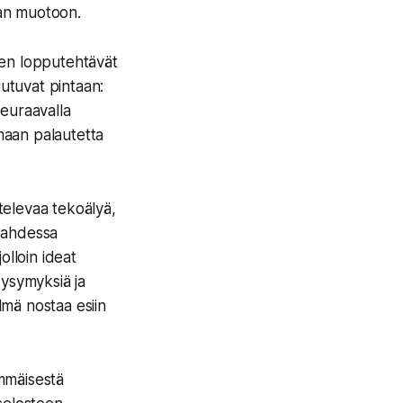
aan muotoon.
sien lopputehtävät
iutuvat pintaan:
seuraavalla
amaan palautetta
stelevaa tekoälyä,
 kahdessa
olloin ideat
kysymyksiä ja
lmä nostaa esiin
immäisestä