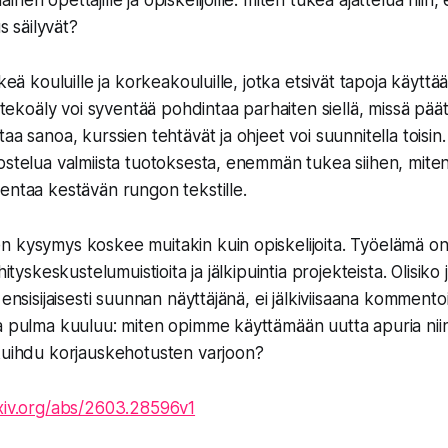
en opettajille ja opiskelijoille: miten tukea ajattelua niin, e
us säilyvät?
rkeä kouluille ja korkeakouluille, jotka etsivät tapoja käyttä
s tekoäly voi syventää pohdintaa parhaiten siellä, missä pää
taa sanoa, kurssien tehtävät ja ohjeet voi suunnitella tois
ostelua valmiista tuotoksesta, enemmän tukea siihen, mite
entaa kestävän rungon tekstille.
n kysymys koskee muitakin kuin opiskelijoita. Työelämä o
hityskeskustelumuistioita ja jälkipuintia projekteista. Olisik
 ensisijaisesti suunnan näyttäjänä, ei jälkiviisaana komment
a pulma kuuluu: miten opimme käyttämään uutta apuria niin,
kuihdu korjauskehotusten varjoon?
rxiv.org/abs/2603.28596v1